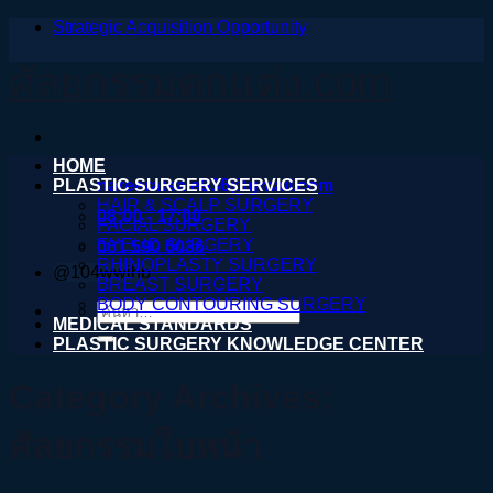
Strategic Acquisition Opportunity
ข้าม
ไป
ศัลยกรรมตกแต่ง.com
ยัง
เนื้อหา
HOME
PLASTIC SURGERY SERVICES
nareeratsale936@gmail.com
HAIR & SCALP SURGERY
08:00 - 17:00
FACIAL SURGERY
EYELID SURGERY
061 590 6036
RHINOPLASTY SURGERY
@104wwihb
BREAST SURGERY
BODY CONTOURING SURGERY
ค้นหา:
MEDICAL STANDARDS
PLASTIC SURGERY KNOWLEDGE CENTER
Category Archives:
ศัลยกรรมใบหน้า