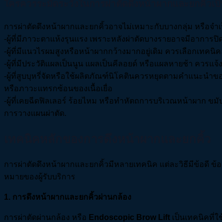
ใครควรระมัดระวังในการผ่าตัดดึงหน้าผากและยกคิ้วเป
การผ่าตัดดึงหน้าผากและยกคิ้วอาจไม่เหมาะกับบางกลุ่ม หรือจำเป
-ผู้ที่มีภาวะตาแห้งรุนแรง เพราะหลังผ่าตัดบางรายอาจมีอาการป
-ผู้ที่มีแนวไรผมสูงหรือหน้าผากกว้างมากอยู่เดิม ควรเลือกเทคนิ
-ผู้ที่มีประวัติแผลเป็นนูน แผลเป็นคีลอยด์ หรือแผลหายช้า ค
-ผู้ที่สูบบุหรี่จัดหรือใช้ผลิตภัณฑ์นิโคตินควรหยุดตามคำแนะน
หรือภาวะแทรกซ้อนของเนื้อเยื่อ
-ผู้ที่เคยฉีดฟิลเลอร์ ร้อยไหม หรือทำหัตถการบริเวณหน้าผาก ขมั
การวางแผนผ่าตัด.
เทคนิคหลักของการดึงหน้าผากและยกคิ้ว
การผ่าตัดดึงหน้าผากและยกคิ้วมีหลายเทคนิค แต่ละวิธีมีข้อดี ข
หมายของผู้รับบริการ
1
.
การดึงหน้าผากและยกคิ้วผ่านกล้อง
การผ่าตัดผ่านกล้อง หรือ
Endoscopic Brow Lift
เป็นเทคนิคที่ใ