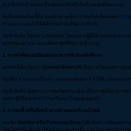
จากนั้นปรับตำแหน่งเนื้อเยื่อและยึดตรึงในตำแหน่งที่เหมาะสม
ข้อดีของเทคนิคนี้คือ แผลมีขนาดเล็กกว่าเทคนิคเปิดแผลยาว การบ
ปานกลาง และไม่ได้มีผิวหนังส่วนเกินมากเกินไป
ข้อจำกัดคือ ไม่เหมาะกับทุกคน โดยเฉพาะผู้ที่มีผิวหนังหน้าผากห
อุปกรณ์เฉพาะทางและทีมผ่าตัดที่มีความชำนาญ
2
.
การผ่าตัดแบบเปิดแผลแนวยาวบริเวณหนังศีรษะ
เทคนิคนี้มักเรียกว่า
Coronal Brow Lift
เป็นการเปิดแผลยาวซ่อนอ
ข้อดีคือ สามารถแก้ไขความหย่อนคล้อยมาก ๆ ได้ดี และเหมาะกับบ
ข้อจำกัดคือ แผลยาวกว่าเทคนิคผ่านกล้อง มีโอกาสเกิดอาการชา
เฉพาะผู้ที่มีหน้าผากกว้างหรือแนวไรผมสูงอยู่แล้ว
3
.
การยกคิ้วหรือดึงหน้าผากผ่านแผลบริเวณไรผม
เทคนิค
Hairline
หรือ Pretrichial Brow Lift
เป็นการเปิดแผลตามแ
โดยไม่จำเป็นต้องทำให้หน้าผากดูกว้างขึ้น และในบางกรณีอาจช