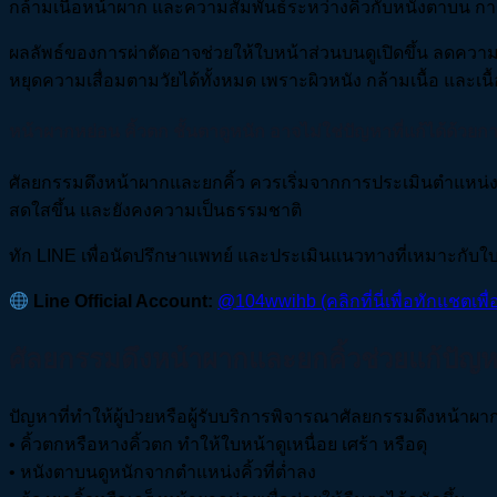
กล้ามเนื้อหน้าผาก และความสัมพันธ์ระหว่างคิ้วกับหนังตาบน กา
ผลลัพธ์ของการผ่าตัดอาจช่วยให้ใบหน้าส่วนบนดูเปิดขึ้น ลดความร
หยุดความเสื่อมตามวัยได้ทั้งหมด เพราะผิวหนัง กล้ามเนื้อ และเ
หน้าผากหย่อน คิ้วตก ชั้นตาดูหนัก อาจไม่ใช่ปัญหาที่แก้ได้ด้วยก
ศัลยกรรมดึงหน้าผากและยกคิ้ว ควรเริ่มจากการประเมินตำแหน่งคิ้
สดใสขึ้น และยังคงความเป็นธรรมชาติ
ทัก LINE เพื่อนัดปรึกษาแพทย์ และประเมินแนวทางที่เหมาะกับ
Line Official Account:
@104wwihb (คลิกที่นี่เพื่อทักแชตเพื
ศัลยกรรมดึงหน้าผากและยกคิ้วช่วยแก้ปัญห
ปัญหาที่ทำให้ผู้ป่วยหรือผู้รับบริการพิจารณาศัลยกรรมดึงหน้าผา
• คิ้วตกหรือหางคิ้วตก ทำให้ใบหน้าดูเหนื่อย เศร้า หรือดุ
• หนังตาบนดูหนักจากตำแหน่งคิ้วที่ต่ำลง