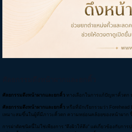
ศัลยกรรมดึงหน้าผากและยกคิ้ว
ศัลยกรรมดึงหน้าผากและยกคิ้ว
ทางเลือกในการแก้ปัญหาคิ้วตก
ศัลยกรรมดึงหน้าผากและยกคิ้ว
หรือที่มักเรียกรวมว่า Forehead 
เหมาะสมขึ้นในผู้ที่มีภาวะคิ้วตก ความหย่อนคล้อยของหน้าผาก 
การผ่าตัดชนิดนี้ไม่ใช่เพียงการ “ดึงผิวให้ตึง” แต่เกี่ยวข้อ