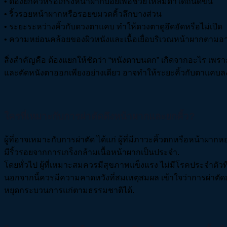
• ต้องยกคิ้วหรือเกร็งหน้าผากบ่อยเพื่อช่วยให้ลืมตาได้ถนัดขึ้น
• ริ้วรอยหน้าผากหรือรอยขมวดคิ้วลึกบางส่วน
• ระยะระหว่างคิ้วกับดวงตาแคบ ทำให้ดวงตาดูอึดอัดหรือไม่เปิด
• ความหย่อนคล้อยของผิวหนังและเนื้อเยื่อบริเวณหน้าผากตามอา
สิ่งสำคัญคือ ต้องแยกให้ชัดว่า “หนังตาบนตก” เกิดจากอะไร เ
และตัดหนังตาออกเพียงอย่างเดียว อาจทำให้ระยะคิ้วกับตาแคบลง
ใครที่เหมาะกับการผ่าตัดดึงหน้าผากและยกคิ้ว?
ผู้ที่อาจเหมาะกับการผ่าตัด ได้แก่ ผู้ที่มีภาวะคิ้วตกหรือหน้าผ
มีริ้วรอยจากการเกร็งกล้ามเนื้อหน้าผากเป็นประจำ.
โดยทั่วไป ผู้ที่เหมาะสมควรมีสุขภาพแข็งแรง ไม่มีโรคประจำตั
นอกจากนี้ควรมีความคาดหวังที่สมเหตุสมผล เข้าใจว่าการผ่าตั
หยุดกระบวนการแก่ตามธรรมชาติได้.