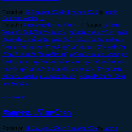
Posted on
12 มิถุนายน 2026
14 มิถุนายน 2026
by
admin
Continue reading
→
Posted in
ศัลยกรรมรูปร่างและสัดส่วน
|
Tagged
ดูดไขมัน
Vaser กับ BodyTite ต่างกันยังไง
,
ดูดไขมัน ราคาเท่าไหร่
,
ดูดไข
มัน เจ็บไหม พักฟื้นกี่วัน
,
ดูดไขมัน โยโย่ไหม ไขมันจะกลับมา
ไหม
,
ดูดไขมันต้นขา ที่ไหนดี
,
ดูดไขมันต้นแขน รีวิว
,
ดูดไขมัน
ที่ไหนดี ปลอดภัย [อัปเดตปีล่าสุด]
,
ดูดไขมันรอบเอว เอวเอส
,
ดูด
ไขมันราคาถูก
,
ดูดไขมันหน้าท้อง ราคา
,
ดูดไขมันเหนียง กรอบ
หน้าชัด
,
ดูดไขมันแล้ว ผิวเป็นคลื่น บุ๋ม แก้ยังไง
,
รีวิวดูดไขมัน
หน้าท้อง แผลเล็ก
,
หมอดูดไขมันเก่งๆ
,
หลังดูดไขมัน ต้องใส่ชุด
กระชับกี่เดือน
ศัลยกรรมหน้าอก
ศัลยกรรมแก้ไขหน้าอก
Posted on
11 มิถุนายน 2026
14 มิถุนายน 2026
by
admin