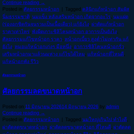
Continue reading
→
Posted in
ศัลยกรรมหน้าอก
|
Tagged
คลินิกแก้หน้าอก สัมผัส
นิ่มธรรมชาติ
,
นมแข็ง หลังเสริมหน้าอก เกิดจากอะไร
,
นมแฝด
(ร่องอกชิดกันจนรวมเป็นเนื้อเดียว) แก้ยังไง
,
ผ่าตัดแก้หน้าอก
ราคาเท่าไหร่
,
พังผืดเกาะซิลิโคนหน้าอก อาการเป็นยังไง
,
ศัลยกรรมแก้ไขหน้าอก ราคา
,
หน้าอกเบี้ยว สูงต่ำไม่เท่ากัน แก้
ยังไง
,
หมอแก้หน้าอกเก่งๆ มือหนึ่ง
,
อาการซิลิโคนหน้าอกรั่ว
,
เสริมหน้าอกมาแล้วนมห่าง แก้ไขได้ไหม
,
แก้หน้าอกที่ไหนดี
,
แก้หน้าอกพัง รีวิว
ศัลยกรรมหน้าอก
ศัลยกรรมลดขนาดหน้าอก
Posted on
11 มิถุนายน 2026
14 มิถุนายน 2026
by
admin
Continue reading
→
Posted in
ศัลยกรรมหน้าอก
|
Tagged
นมใหญ่เกินไป ทำไงดี
,
ผ่าตัดลดขนาดหน้าอก
,
ผ่าตัดลดขนาดหน้าอก ที่ไหนดี
,
ผ่าตัดลด