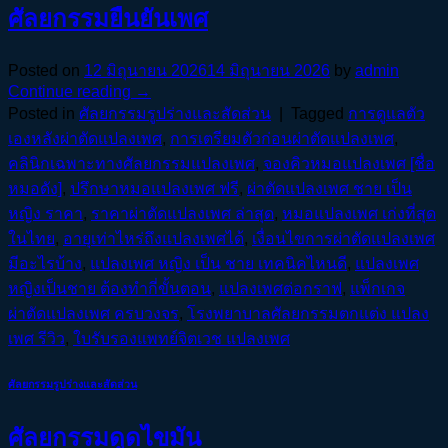
ศัลยกรรมยืนยันเพศ
Posted on
12 มิถุนายน 2026
14 มิถุนายน 2026
by
admin
Continue reading
→
Posted in
ศัลยกรรมรูปร่างและสัดส่วน
|
Tagged
การดูแลตัว
เองหลังผ่าตัดแปลงเพศ
,
การเตรียมตัวก่อนผ่าตัดแปลงเพศ
,
คลินิกเฉพาะทางศัลยกรรมแปลงเพศ
,
จองคิวหมอแปลงเพศ [ชื่อ
หมอดัง]
,
ปรึกษาหมอแปลงเพศ ฟรี
,
ผ่าตัดแปลงเพศ ชาย เป็น
หญิง ราคา
,
ราคาผ่าตัดแปลงเพศ ล่าสุด
,
หมอแปลงเพศ เก่งที่สุด
ในไทย
,
อายุเท่าไหร่ถึงแปลงเพศได้
,
เงื่อนไขการผ่าตัดแปลงเพศ
มีอะไรบ้าง
,
แปลงเพศ หญิง เป็น ชาย เทคนิคไหนดี
,
แปลงเพศ
หญิงเป็นชาย ต้องทำกี่ขั้นตอน
,
แปลงเพศต่อกราฟ
,
แพ็กเกจ
ผ่าตัดแปลงเพศ ครบวงจร
,
โรงพยาบาลศัลยกรรมตกแต่ง แปลง
เพศ รีวิว
,
ใบรับรองแพทย์จิตเวช แปลงเพศ
ศัลยกรรมรูปร่างและสัดส่วน
ศัลยกรรมดูดไขมัน