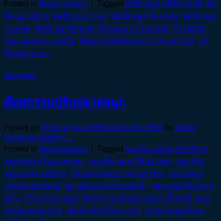
Posted in
ศัลยกรรมจมูก
|
Tagged
ตัดปีกจมูก คลินิกไหนดี
,
ตัด
ปีกจมูก ผู้ชาย
,
ตัดปีกจมูก ราคา
,
ตัดปีกจมูก โหงวเฮ้ง
,
ตัดปีกจมูก
กรุงเทพ
,
ตัดปีกจมูกที่ไหนดี
,
ปีกจมูกบาน โหงวเฮ้ง
,
รีวิวตัดปีก
จมูก แผลนอก แผลใน
,
ศัลยกรรมตัดปีกจมูก ราคาเท่าไหร่
,
แก้
ปีกจมูก ราคา
ศัลยกรรมจมูก
ศัลยกรรมปรับปลายจมูก
Posted on
10 มิถุนายน 2026
14 มิถุนายน 2026
by
admin
Continue reading
→
Posted in
ศัลยกรรมจมูก
|
Tagged
จมูกงุ้ม แม่มด ปรับปลาย
,
จมูกชมพู่ ปรับปลายจมูก
,
จมูกสั้น อยากให้ปลายพุ่ง
,
จมูกเหิน
จมูกแหงน แก้ยังไง
,
ปรับปลายจมูก ราคาเท่าไหร่
,
ปลายจมูก
กลมโต ทรงชมพู่
,
ปลายจมูกงุ้ม ทรงหยดน้ำ
,
ปลายจมูกใหญ่ แก้
ยังไง
,
รีวิวแก้จมูกชมพู่
,
ศัลยกรรมปรับปลายจมูก ที่ไหนดี
,
หมอ
แก้จมูกชมพู่ เก่งๆ
,
เย็บอินเตอร์โดม ราคา
,
แก้ปลายจมูกใหญ่