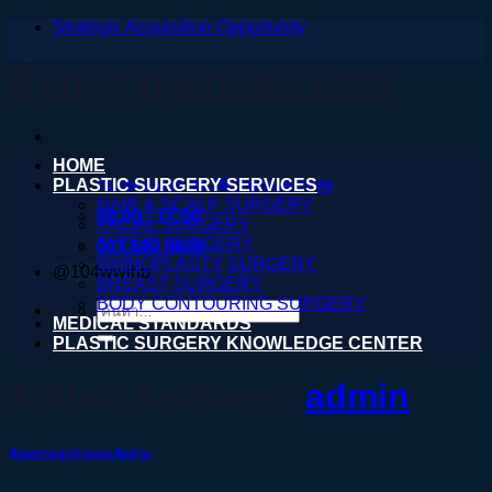
Strategic Acquisition Opportunity
ข้าม
ไป
ศัลยกรรมตกแต่ง.com
ยัง
เนื้อหา
HOME
PLASTIC SURGERY SERVICES
nareeratsale936@gmail.com
HAIR & SCALP SURGERY
08:00 - 17:00
FACIAL SURGERY
EYELID SURGERY
061 590 6036
RHINOPLASTY SURGERY
@104wwihb
BREAST SURGERY
BODY CONTOURING SURGERY
ค้นหา:
MEDICAL STANDARDS
PLASTIC SURGERY KNOWLEDGE CENTER
Author Archives:
admin
ศัลยกรรมรูปร่างและสัดส่วน