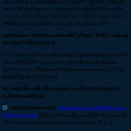
อย่างไรก็ตาม การผ่าตัดชนิดนี้ไม่ใช่หัตถการที่เหมาะกับทุกคน
และไม่ใช่วิธีแก้ปัญหาความแก่ทุกมิติ การตัดสินใจจึงควรเริ่ม
จากการเข้าใจว่า ปัญหาใดแก้ได้ด้วยการดึงหน้า ปัญหาใดควร
ใช้วิธีอื่น และคนไข้แต่ละรายควรถูกประเมินอย่างไร?
ผลลัพธ์ของการดึงหน้าและดึงคอที่ดี ไม่ใช่แค่ “ตึงขึ้น” แต่ต้องดู
อ่อนวัยอย่างเป็นธรรมชาติ
การวางแผนควรพิจารณาทั้งระดับความหย่อนคล้อย คุณภาพผิว
ปริมาณไขมันใต้คาง แนวกราม กล้ามเนื้อคอ และสัดส่วน
ใบหน้าโดยรวม เพื่อเลือกเทคนิคที่เหมาะสมและลดโอกาสได้
ผลลัพธ์ที่ดูแข็งหรือไม่สมดุล
ทัก LINE เพื่อจองคิวปรึกษาแพทย์ และรับการประเมินอย่าง
ละเอียดก่อนตัดสินใจ
Line Official Account:
@104wwihb (คลิกที่นี่เพื่อทักแชต
เพื่อปรึกษาแพทย์)
(
มีเจ้าหน้าที่และทีมแพทย์ผู้เชี่ยวชาญคอยให้
คำปรึกษาและสแตนด์บายตอบคำถามตลอด 24
ชั่วโมง).