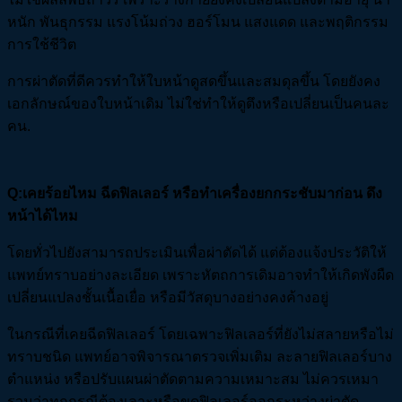
หนัก พันธุกรรม แรงโน้มถ่วง ฮอร์โมน แสงแดด และพฤติกรรม
การใช้ชีวิต
การผ่าตัดที่ดีควรทำให้ใบหน้าดูสดขึ้นและสมดุลขึ้น โดยยังคง
เอกลักษณ์ของใบหน้าเดิม ไม่ใช่ทำให้ดูตึงหรือเปลี่ยนเป็นคนละ
คน.
Q:เคยร้อยไหม ฉีดฟิลเลอร์ หรือทำเครื่องยกกระชับมาก่อน ดึง
หน้าได้ไหม
โดยทั่วไปยังสามารถประเมินเพื่อผ่าตัดได้ แต่ต้องแจ้งประวัติให้
แพทย์ทราบอย่างละเอียด เพราะหัตถการเดิมอาจทำให้เกิดพังผืด
เปลี่ยนแปลงชั้นเนื้อเยื่อ หรือมีวัสดุบางอย่างคงค้างอยู่
ในกรณีที่เคยฉีดฟิลเลอร์ โดยเฉพาะฟิลเลอร์ที่ยังไม่สลายหรือไม่
ทราบชนิด แพทย์อาจพิจารณาตรวจเพิ่มเติม ละลายฟิลเลอร์บาง
ตำแหน่ง หรือปรับแผนผ่าตัดตามความเหมาะสม ไม่ควรเหมา
รวมว่าทุกกรณีต้องเลาะหรือขูดฟิลเลอร์ออกระหว่างผ่าตัด.