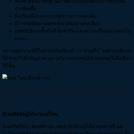
ห้องผ่าตัดมีมาตรฐานด้านความสะอาดและการควบคุม
การติดเชื้อ
มีเครื่องมือและระบบจัดการภาวะฉุกเฉิน
มีการนัดติดตามผลหลังผ่าตัดอย่างต่อเนื่อง
แพทย์อธิบายทั้งข้อดี ข้อจำกัด และความเสี่ยงอย่างตรงไป
ตรงมา
สถานพยาบาลที่ดีไม่ควรเน้นเพียงคำว่า “สวยขึ้น” แต่ควรอธิบาย
ได้ว่าอะไรคือปัญหาทางกายวิภาคของคนไข้ และเหตุใดจึงเลือก
วิธีนั้น.
คำถามยอดฮิตเกี่ยวกับการทำศัลยกรรมดึงหน้าและดึง
คอ
Q:ผลลัพธ์อยู่ได้นานแค่ไหน
A:ผลลัพธ์ของ facelift และ neck lift มักอยู่ได้นานหลายปี แต่
ไม่ใช่ผลลัพธ์ถาวร เพราะร่างกายยังคงเปลี่ยนแปลงตามอายุ น้ำ