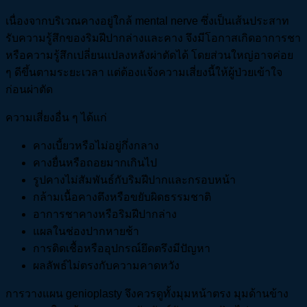
เนื่องจากบริเวณคางอยู่ใกล้ mental nerve ซึ่งเป็นเส้นประสาท
รับความรู้สึกของริมฝีปากล่างและคาง จึงมีโอกาสเกิดอาการชา
หรือความรู้สึกเปลี่ยนแปลงหลังผ่าตัดได้ โดยส่วนใหญ่อาจค่อย
ๆ ดีขึ้นตามระยะเวลา แต่ต้องแจ้งความเสี่ยงนี้ให้ผู้ป่วยเข้าใจ
ก่อนผ่าตัด
ความเสี่ยงอื่น ๆ ได้แก่
คางเบี้ยวหรือไม่อยู่กึ่งกลาง
คางยื่นหรือถอยมากเกินไป
รูปคางไม่สัมพันธ์กับริมฝีปากและกรอบหน้า
กล้ามเนื้อคางตึงหรือขยับผิดธรรมชาติ
อาการชาคางหรือริมฝีปากล่าง
แผลในช่องปากหายช้า
การติดเชื้อหรืออุปกรณ์ยึดตรึงมีปัญหา
ผลลัพธ์ไม่ตรงกับความคาดหวัง
การวางแผน genioplasty จึงควรดูทั้งมุมหน้าตรง มุมด้านข้าง