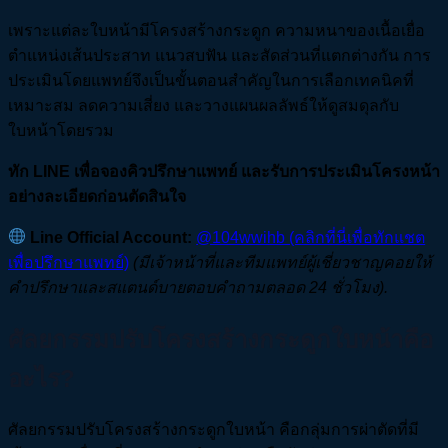
เพราะแต่ละใบหน้ามีโครงสร้างกระดูก ความหนาของเนื้อเยื่อ
ตำแหน่งเส้นประสาท แนวสบฟัน และสัดส่วนที่แตกต่างกัน การ
ประเมินโดยแพทย์จึงเป็นขั้นตอนสำคัญในการเลือกเทคนิคที่
เหมาะสม ลดความเสี่ยง และวางแผนผลลัพธ์ให้ดูสมดุลกับ
ใบหน้าโดยรวม
ทัก LINE เพื่อจองคิวปรึกษาแพทย์ และรับการประเมินโครงหน้า
อย่างละเอียดก่อนตัดสินใจ
Line Official Account:
@104wwihb (คลิกที่นี่เพื่อทักแชต
เพื่อปรึกษาแพทย์)
(
มีเจ้าหน้าที่และทีมแพทย์ผู้เชี่ยวชาญคอยให้
คำปรึกษาและสแตนด์บายตอบคำถามตลอด 24
ชั่วโมง).
ศัลยกรรมปรับโครงสร้างกระดูกใบหน้าคือ
อะไร?
ศัลยกรรมปรับโครงสร้างกระดูกใบหน้า คือกลุ่มการผ่าตัดที่มี