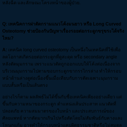
หลังฉีด และลักษณะโครงหน้าของผู้ป่วย.
Q
:
เทคนิคการผ่าตัดกรามแนวโค้งมนยาว หรือ Long Curved
Osteotomy
ช่วยป้องกันปัญหาเรื่องรอยต่อกระดูกขรุขระได้จริง
ไหม?
A:
เทคนิค long curved osteotomy เป็นหนึ่งในเทคนิคที่ใช้เพื่อ
ลดโอกาสเกิดรอยต่อกระดูกที่ดูสะดุด หรือ secondary angle
หลังตัดมุมกราม เพราะแนวตัดถูกออกแบบให้โค้งต่อเนื่องจาก
บริเวณมุมกรามไปตามขอบกระดูกขากรรไกรล่าง ทำให้กรอบ
หน้าด้านล่างดูต่อเนื่องขึ้นเมื่อเทียบกับการตัดเฉพาะมุมกราม
แบบสั้นหรือเป็นเส้นตรง
อย่างไรก็ตาม ผลลัพธ์ไม่ได้ขึ้นกับชื่อเทคนิคเพียงอย่างเดียว แต่
ขึ้นกับความหนาของกระดูก ตำแหน่งเส้นประสาท แนวตัดที่
ปลอดภัย ความสมมาตรของใบหน้า และประสบการณ์ของ
ศัลยแพทย์ หากตัดมากเกินไปหรือตัดโดยไม่สัมพันธ์กับคางและ
โหนกแก้ม อาจทำให้กรอบหน้าแคบผิดธรรมชาติหรือไม่สมดุล