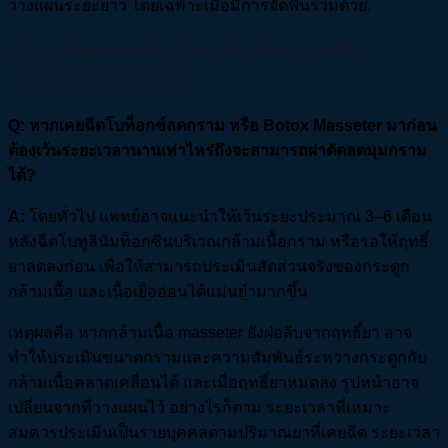
วางแผนระยะยาว โดยเฉพาะเมื่อมีการจัดฟันร่วมด้วย.
คำถามที่พบบ่อยเกี่ยวกับการทำศัลยกรรมปรับ
โครงสร้างกระดูกใบหน้า
Q
:
หากเคยฉีดโบท็อกซ์ลดกราม หรือ Botox Masseter
มาก่อน
ต้องเว้นระยะเวลานานเท่าไหร่ถึงจะสามารถผ่าตัดลดมุมกราม
ได้?
A:
โดยทั่วไป แพทย์อาจแนะนำให้เว้นระยะประมาณ 3–6 เดือน
หลังฉีดโบทูลินัมท็อกซินบริเวณกล้ามเนื้อกราม หรือรอให้ฤทธิ์
ยาลดลงก่อน เพื่อให้สามารถประเมินสัดส่วนจริงของกระดูก
กล้ามเนื้อ และเนื้อเยื่ออ่อนได้แม่นยำมากขึ้น
เหตุผลคือ หากกล้ามเนื้อ masseter ยังฝ่อลีบจากฤทธิ์ยา อาจ
ทำให้ประเมินขนาดกรามและความสัมพันธ์ระหว่างกระดูกกับ
กล้ามเนื้อคลาดเคลื่อนได้ และเมื่อฤทธิ์ยาหมดลง รูปหน้าอาจ
เปลี่ยนจากที่วางแผนไว้ อย่างไรก็ตาม ระยะเวลาที่เหมาะ
สมควรประเมินเป็นรายบุคคลตามปริมาณยาที่เคยฉีด ระยะเวลา