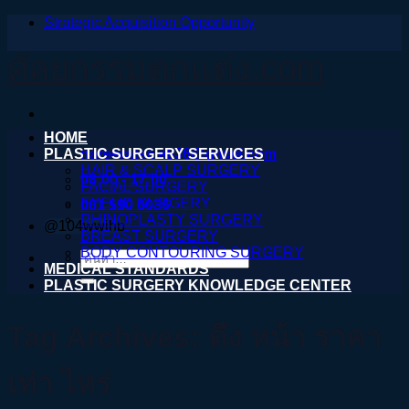
Strategic Acquisition Opportunity
ข้าม
ไป
ศัลยกรรมตกแต่ง.com
ยัง
เนื้อหา
HOME
PLASTIC SURGERY SERVICES
nareeratsale936@gmail.com
HAIR & SCALP SURGERY
08:00 - 17:00
FACIAL SURGERY
EYELID SURGERY
061 590 6036
RHINOPLASTY SURGERY
@104wwihb
BREAST SURGERY
BODY CONTOURING SURGERY
ค้นหา:
MEDICAL STANDARDS
PLASTIC SURGERY KNOWLEDGE CENTER
Tag Archives:
ดึง หน้า ราคา
เท่า ไหร่