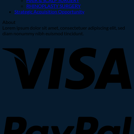
HAIR & SCALP SURGERY
RHINOPLASTY SURGERY
Strategic Acquisition Opportunity
About
Lorem ipsum dolor sit amet, consectetuer adipiscing elit, sed
diam nonummy nibh euismod tincidunt.
V
P