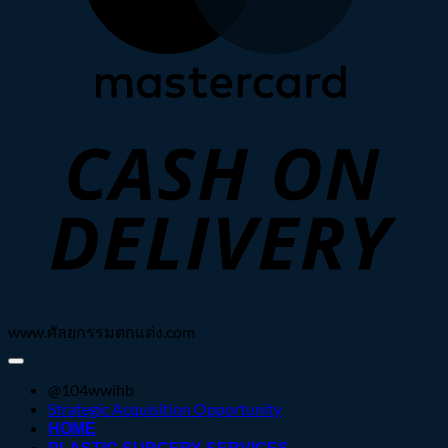
C
D
www.ศัลยกรรมตกแต่ง.com
@104wwihb
Strategic Acquisition Opportunity
HOME