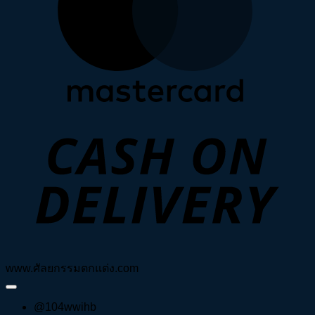
D
www.ศัลยกรรมตกแต่ง.com
@104wwihb