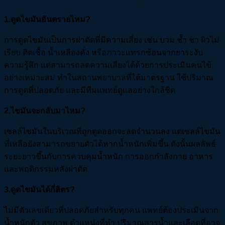
1.ดูดไขมันอันตรายไหม?
การดูดไขมันเป็นการผ่าตัดที่มีความเสี่ยง เช่น บวม ช้ำ ชา ผิวไม่
เรียบ ติดเชื้อ น้ำเหลืองคั่ง หรือภาวะแทรกซ้อนจากยาระงับ
ความรู้สึก แต่สามารถลดความเสี่ยงได้ด้วยการประเมินคนไข้
อย่างเหมาะสม ทำในสถานพยาบาลที่ได้มาตรฐาน ใช้ปริมาณ
การดูดที่ปลอดภัย และมีทีมแพทย์ดูแลอย่างใกล้ชิด
2.ไขมันจะกลับมาไหม?
เซลล์ไขมันในบริเวณที่ถูกดูดออกจะลดจำนวนลง แต่เซลล์ไขมัน
ที่เหลือยังสามารถขยายตัวได้หากน้ำหนักเพิ่มขึ้น ดังนั้นผลลัพธ์
ระยะยาวขึ้นกับการควบคุมน้ำหนัก การออกกำลังกาย อาหาร
และพฤติกรรมหลังผ่าตัด
3.ดูดไขมันได้กี่ลิตร?
ไม่มีตัวเลขเดียวที่ปลอดภัยสำหรับทุกคน แพทย์ต้องประเมินจาก
น้ำหนักตัว สุขภาพ ตำแหน่งที่ทำ ปริมาณสารน้ำและเลือดที่อาจ