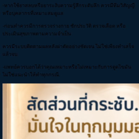
-หากใช้ยาสลบหรือยาระงับความรู้สึกระดับลึก ควรมีทีมวิสัญญี
หรือบุคลากรที่เหมาะสมดูแล
-ก่อนทำควรมีการตรวจร่างกาย ซักประวัติ ตรวจเลือด หรือ
ประเมินสุขภาพตามความจำเป็น
ควรมีระบบติดตามผลหลังผ่าตัดอย่างชัดเจน ไม่ใช่เพียงทำเสร็จ
แล้วจบ
-แพทย์ควรบอกได้ว่าคุณเหมาะหรือไม่เหมาะกับการดูดไขมัน
ไม่ใช่แนะนำให้ทำทุกกรณี.