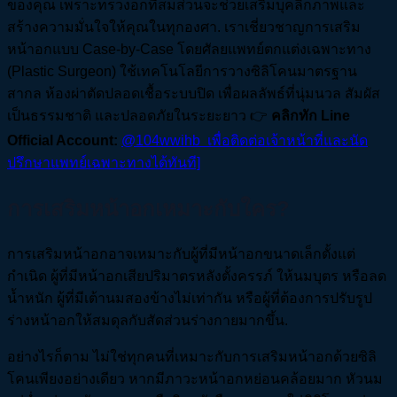
ของคุณ เพราะทรวงอกที่สมส่วนจะช่วยเสริมบุคลิกภาพและ
สร้างความมั่นใจให้คุณในทุกองศา. เราเชี่ยวชาญการเสริม
หน้าอกแบบ Case-by-Case โดยศัลยแพทย์ตกแต่งเฉพาะทาง
(Plastic Surgeon) ใช้เทคโนโลยีการวางซิลิโคนมาตรฐาน
สากล ห้องผ่าตัดปลอดเชื้อระบบปิด เพื่อผลลัพธ์ที่นุ่มนวล สัมผัส
เป็นธรรมชาติ และปลอดภัยในระยะยาว 👉
คลิกทัก
Line
Official Account:
@104wwihb เพื่อติดต่อเจ้าหน้าที่และนัด
ปรึกษาแพทย์เฉพาะทางได้ทันที]
การเสริมหน้าอกเหมาะกับใคร?
การเสริมหน้าอกอาจเหมาะกับผู้ที่มีหน้าอกขนาดเล็กตั้งแต่
กำเนิด ผู้ที่มีหน้าอกเสียปริมาตรหลังตั้งครรภ์ ให้นมบุตร หรือลด
น้ำหนัก ผู้ที่มีเต้านมสองข้างไม่เท่ากัน หรือผู้ที่ต้องการปรับรูป
ร่างหน้าอกให้สมดุลกับสัดส่วนร่างกายมากขึ้น.
อย่างไรก็ตาม ไม่ใช่ทุกคนที่เหมาะกับการเสริมหน้าอกด้วยซิลิ
โคนเพียงอย่างเดียว หากมีภาวะหน้าอกหย่อนคล้อยมาก หัวนม