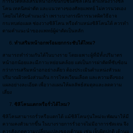
การนวดหลังเสริมหน้าอกขึ้นกับชนิดซิลิโคน ตำแหน่งวางซิลิ
โคน เทคนิคผ่าตัด และแนวทางของศัลยแพทย์ ไม่ควรนวดเอง
โดยไม่ได้รับคำแนะนำ เพราะบางกรณีการนวดผิดวิธีอาจ
กระทบต่อแผล ช่องวางซิลิโคน หรือตำแหน่งซิลิโคนได้ ควรทำ
ตามคำแนะนำของแพทย์ผู้ผ่าตัดเป็นหลัก
ทำเสริมหน้าอกพร้อมยกกระชับได้ไหม?
สามารถทำร่วมกันได้ในบางราย โดยเฉพาะผู้ที่มีทั้งปริมาตร
หน้าอกน้อยและมีภาวะหย่อนคล้อย แต่เป็นการผ่าตัดที่ซับซ้อน
กว่าการเสริมหน้าอกอย่างเดียว ต้องประเมินตำแหน่งหัวนม
ปริมาณผิวหนังส่วนเกิน การไหลเวียนเลือด และความตึงของ
แผลอย่างละเอียด เพื่อวางแผนให้ผลลัพธ์สมดุลและลดความ
เสี่ยง
ซิลิโคนแตกหรือรั่วได้ไหม?
ซิลิโคนสามารถรั่วหรือแตกได้ แม้ซิลิโคนรุ่นใหม่จะพัฒนาให้มี
ความคงตัวมากขึ้น ในบางรายการรั่วอาจไม่มีอาการชัดเจน จึง
ควรสังเกตความเปลี่ยนแปลงของเต้านม เช่น เจ็บผิดปกติ เต้านม