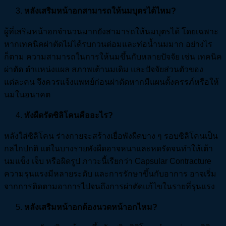
หลังเสริมหน้าอกสามารถให้นมบุตรได้ไหม?
ผู้ที่เสริมหน้าอกจำนวนมากยังสามารถให้นมบุตรได้ โดยเฉพาะ
หากเทคนิคผ่าตัดไม่ได้รบกวนต่อมและท่อน้ำนมมาก อย่างไร
ก็ตาม ความสามารถในการให้นมขึ้นกับหลายปัจจัย เช่น เทคนิค
ผ่าตัด ตำแหน่งแผล สภาพเต้านมเดิม และปัจจัยส่วนตัวของ
แต่ละคน จึงควรแจ้งแพทย์ก่อนผ่าตัดหากมีแผนตั้งครรภ์หรือให้
นมในอนาคต
พังผืดรัดซิลิโคนคืออะไร?
หลังใส่ซิลิโคน ร่างกายจะสร้างเยื่อพังผืดบาง ๆ รอบซิลิโคนเป็น
กลไกปกติ แต่ในบางรายพังผืดอาจหนาและหดรัดจนทำให้เต้า
นมแข็ง เจ็บ หรือผิดรูป ภาวะนี้เรียกว่า Capsular Contracture
ความรุนแรงมีหลายระดับ และการรักษาขึ้นกับอาการ อาจเริ่ม
จากการติดตามอาการไปจนถึงการผ่าตัดแก้ไขในรายที่รุนแรง
หลังเสริมหน้าอกต้องนวดหน้าอกไหม?