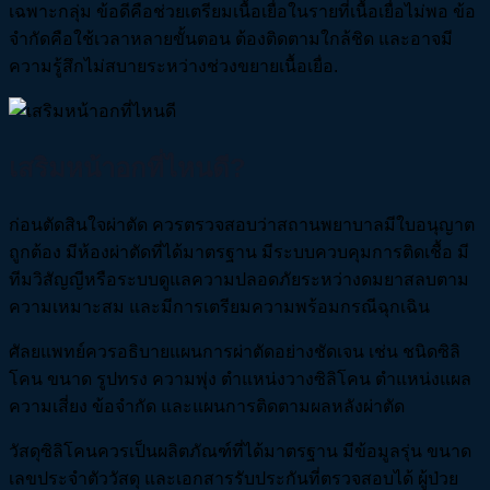
เฉพาะกลุ่ม ข้อดีคือช่วยเตรียมเนื้อเยื่อในรายที่เนื้อเยื่อไม่พอ ข้อ
จำกัดคือใช้เวลาหลายขั้นตอน ต้องติดตามใกล้ชิด และอาจมี
ความรู้สึกไม่สบายระหว่างช่วงขยายเนื้อเยื่อ.
เสริมหน้าอกที่ไหนดี?
ก่อนตัดสินใจผ่าตัด ควรตรวจสอบว่าสถานพยาบาลมีใบอนุญาต
ถูกต้อง มีห้องผ่าตัดที่ได้มาตรฐาน มีระบบควบคุมการติดเชื้อ มี
ทีมวิสัญญีหรือระบบดูแลความปลอดภัยระหว่างดมยาสลบตาม
ความเหมาะสม และมีการเตรียมความพร้อมกรณีฉุกเฉิน
ศัลยแพทย์ควรอธิบายแผนการผ่าตัดอย่างชัดเจน เช่น ชนิดซิลิ
โคน ขนาด รูปทรง ความพุ่ง ตำแหน่งวางซิลิโคน ตำแหน่งแผล
ความเสี่ยง ข้อจำกัด และแผนการติดตามผลหลังผ่าตัด
วัสดุซิลิโคนควรเป็นผลิตภัณฑ์ที่ได้มาตรฐาน มีข้อมูลรุ่น ขนาด
เลขประจำตัววัสดุ และเอกสารรับประกันที่ตรวจสอบได้ ผู้ป่วย