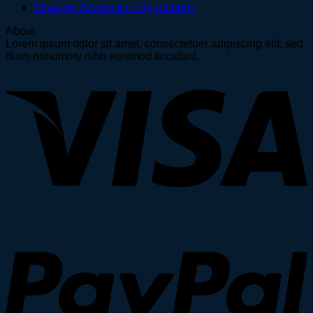
Strategic Acquisition Opportunity
About
Lorem ipsum dolor sit amet, consectetuer adipiscing elit, sed
diam nonummy nibh euismod tincidunt.
V
P