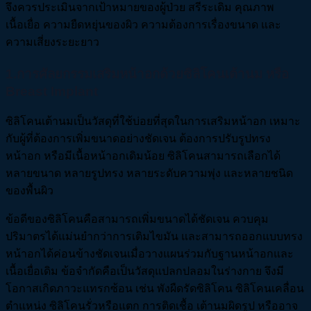
จึงควรประเมินจากเป้าหมายของผู้ป่วย สรีระเดิม คุณภาพ
เนื้อเยื่อ ความยืดหยุ่นของผิว ความต้องการเรื่องขนาด และ
ความเสี่ยงระยะยาว
1.การศัลยกรรมเสริมหน้าอกด้วยซิลิโคนเต้านม หรือ
Breast Implant
ซิลิโคนเต้านมเป็นวัสดุที่ใช้บ่อยที่สุดในการเสริมหน้าอก เหมาะ
กับผู้ที่ต้องการเพิ่มขนาดอย่างชัดเจน ต้องการปรับรูปทรง
หน้าอก หรือมีเนื้อหน้าอกเดิมน้อย ซิลิโคนสามารถเลือกได้
หลายขนาด หลายรูปทรง หลายระดับความพุ่ง และหลายชนิด
ของพื้นผิว
ข้อดีของซิลิโคนคือสามารถเพิ่มขนาดได้ชัดเจน ควบคุม
ปริมาตรได้แม่นยำกว่าการเติมไขมัน และสามารถออกแบบทรง
หน้าอกได้ค่อนข้างชัดเจนเมื่อวางแผนร่วมกับฐานหน้าอกและ
เนื้อเยื่อเดิม ข้อจำกัดคือเป็นวัสดุแปลกปลอมในร่างกาย จึงมี
โอกาสเกิดภาวะแทรกซ้อน เช่น พังผืดรัดซิลิโคน ซิลิโคนเคลื่อน
ตำแหน่ง ซิลิโคนรั่วหรือแตก การติดเชื้อ เต้านมผิดรูป หรืออาจ