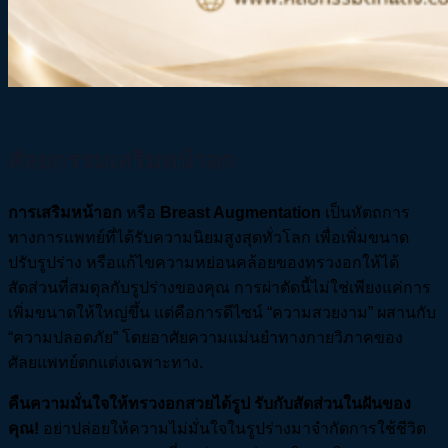
ศัลยกรรมเสริมหน้าอก
การเสริมหน้าอก
หรือ
Breast Augmentation
เป็นหัตถการ
ทางการแพทย์ที่ได้รับความนิยมสูงสุดทั่วโลก เพื่อเพิ่มขนาด
ปรับรูปร่าง หรือแก้ไขความหย่อนคล้อยของทรวงอกให้ได้
สัดส่วนที่สมดุลกับรูปร่างของคุณ การผ่าตัดนี้ไม่ใช่เพียงแค่การ
เพิ่มขนาดให้ใหญ่ขึ้น แต่คือการดีไซน์ “ความสวยงาม” ผสานกับ
“ความปลอดภัย” โดยอาศัยความแม่นยำทางกายวิภาคของ
ศัลยแพทย์ตกแต่งเฉพาะทาง.
คืนความมั่นใจให้ทรวงอกสวยได้รูป รับกับสัดส่วนในฝันของ
คุณ!
อย่าปล่อยให้ความไม่มั่นใจในรูปร่างมาจำกัดการใช้ชีวิต