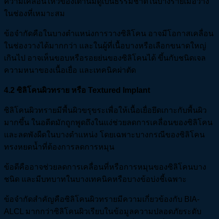
ความเคลื่อนไหวของเต้านมดูเป็นธรรมชาติในบางรายเมื่อวาง
ในช่องที่เหมาะสม
ข้อจำกัดคือในบางตำแหน่งการวางซิลิโคน อาจมีโอกาสเคลื่อน
ในช่องวางได้มากกว่า และในผู้ที่เนื้อบางหรือเลือกขนาดใหญ่
เกินไป อาจเห็นขอบหรือรอยย่นของซิลิโคนได้ ขึ้นกับชนิดเจล
ความหนาของเนื้อเยื่อ และเทคนิคผ่าตัด
4.2
ซิลิโคนผิวทราย หรือ Textured Implant
ซิลิโคนผิวทรายมีพื้นผิวขรุขระเพื่อให้เนื้อเยื่อยึดเกาะกับพื้นผิว
มากขึ้น ในอดีตมักถูกพูดถึงในแง่ช่วยลดการเคลื่อนของซิลิโคน
และลดพังผืดในบางตำแหน่ง โดยเฉพาะบางกรณีของซิลิโคน
ทรงหยดน้ำที่ต้องการลดการหมุน
ข้อดีคืออาจช่วยลดการเคลื่อนที่หรือการหมุนของซิลิโคนบาง
ชนิด และมีบทบาทในบางเทคนิคหรือบางข้อบ่งชี้เฉพาะ
ข้อจำกัดสำคัญคือซิลิโคนผิวทรายมีความเกี่ยวข้องกับ BIA-
ALCL มากกว่าซิลิโคนผิวเรียบในข้อมูลความปลอดภัยระดับ