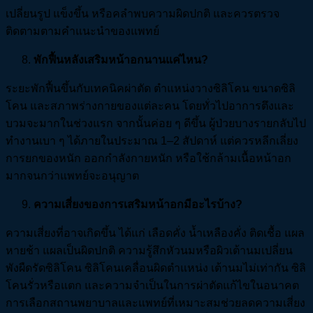
เปลี่ยนรูป แข็งขึ้น หรือคลำพบความผิดปกติ และควรตรวจ
ติดตามตามคำแนะนำของแพทย์
พักฟื้นหลังเสริมหน้าอกนานแค่ไหน?
ระยะพักฟื้นขึ้นกับเทคนิคผ่าตัด ตำแหน่งวางซิลิโคน ขนาดซิลิ
โคน และสภาพร่างกายของแต่ละคน โดยทั่วไปอาการตึงและ
บวมจะมากในช่วงแรก จากนั้นค่อย ๆ ดีขึ้น ผู้ป่วยบางรายกลับไป
ทำงานเบา ๆ ได้ภายในประมาณ 1–2 สัปดาห์ แต่ควรหลีกเลี่ยง
การยกของหนัก ออกกำลังกายหนัก หรือใช้กล้ามเนื้อหน้าอก
มากจนกว่าแพทย์จะอนุญาต
ความเสี่ยงของการเสริมหน้าอกมีอะไรบ้าง?
ความเสี่ยงที่อาจเกิดขึ้น ได้แก่ เลือดคั่ง น้ำเหลืองคั่ง ติดเชื้อ แผล
หายช้า แผลเป็นผิดปกติ ความรู้สึกหัวนมหรือผิวเต้านมเปลี่ยน
พังผืดรัดซิลิโคน ซิลิโคนเคลื่อนผิดตำแหน่ง เต้านมไม่เท่ากัน ซิลิ
โคนรั่วหรือแตก และความจำเป็นในการผ่าตัดแก้ไขในอนาคต
การเลือกสถานพยาบาลและแพทย์ที่เหมาะสมช่วยลดความเสี่ยง