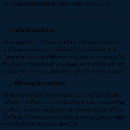
ควรเก็บข้อมูลซิลิโคนไว้เพื่อใช้ในการติดตามระยะยาว
คำถามที่พบบ่อยเกี่ยวกับการทำศัลยกรรมเสริมหน้าอก
เสริมหน้าอกเจ็บไหม?
หลังผ่าตัดมักมีอาการตึง ระบม หรือเจ็บบริเวณหน้าอกในช่วง
แรก โดยเฉพาะในรายที่วางซิลิโคนใต้กล้ามเนื้อหรือ Dual
Plane อาการมักค่อย ๆ ดีขึ้นตามลำดับและสามารถควบคุมได้
ด้วยยาและการดูแลตามคำแนะนำของแพทย์ หากมีอาการปวด
มากผิดปกติ หน้าอกบวมตึงข้างเดียว หรือมีไข้ ควรรีบพบแพทย์
ซิลิโคนอยู่ได้นานแค่ไหน?
ซิลิโคนหน้าอกไม่มีอายุหมดอายุที่แน่นอน และไม่จำเป็นต้อง
เปลี่ยนทุก 10 ปีในทุกราย แต่ไม่ถือเป็นอุปกรณ์ถาวรตลอดชีวิต
หากมีอาการเจ็บ เต้านมแข็งผิดปกติ หน้าอกเปลี่ยนรูป ซิลิโคน
รั่วหรือแตก หรือผู้ป่วยต้องการเปลี่ยนขนาดและรูปทรง อาจต้อง
ตรวจเพิ่มเติมและพิจารณาผ่าตัดแก้ไข