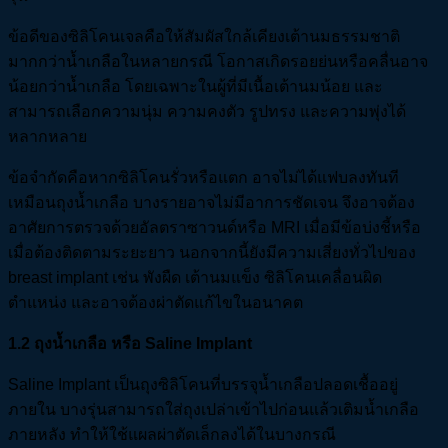
ข้อดีของซิลิโคนเจลคือให้สัมผัสใกล้เคียงเต้านมธรรมชาติ
มากกว่าน้ำเกลือในหลายกรณี โอกาสเกิดรอยย่นหรือคลื่นอาจ
น้อยกว่าน้ำเกลือ โดยเฉพาะในผู้ที่มีเนื้อเต้านมน้อย และ
สามารถเลือกความนุ่ม ความคงตัว รูปทรง และความพุ่งได้
หลากหลาย
ข้อจำกัดคือหากซิลิโคนรั่วหรือแตก อาจไม่ได้แฟบลงทันที
เหมือนถุงน้ำเกลือ บางรายอาจไม่มีอาการชัดเจน จึงอาจต้อง
อาศัยการตรวจด้วยอัลตราซาวนด์หรือ MRI เมื่อมีข้อบ่งชี้หรือ
เมื่อต้องติดตามระยะยาว นอกจากนี้ยังมีความเสี่ยงทั่วไปของ
breast implant เช่น พังผืด เต้านมแข็ง ซิลิโคนเคลื่อนผิด
ตำแหน่ง และอาจต้องผ่าตัดแก้ไขในอนาคต
1.2
ถุงน้ำเกลือ หรือ Saline Implant
Saline Implant เป็นถุงซิลิโคนที่บรรจุน้ำเกลือปลอดเชื้ออยู่
ภายใน บางรุ่นสามารถใส่ถุงเปล่าเข้าไปก่อนแล้วเติมน้ำเกลือ
ภายหลัง ทำให้ใช้แผลผ่าตัดเล็กลงได้ในบางกรณี