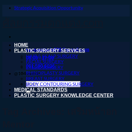
Strategic Acquisition Opportunity
ข้าม
ไป
ศัลยกรรมตกแต่ง.com
ยัง
เนื้อหา
HOME
nareeratsale936@gmail.com
PLASTIC SURGERY SERVICES
HAIR & SCALP SURGERY
08:00 - 17:00
FACIAL SURGERY
061 590 6036
EYELID SURGERY
RHINOPLASTY SURGERY
@104wwihb
BREAST SURGERY
ค้นหา:
BODY CONTOURING SURGERY
MEDICAL STANDARDS
PLASTIC SURGERY KNOWLEDGE CENTER
Tag Archives:
เสริมหน้าอก
Mentor