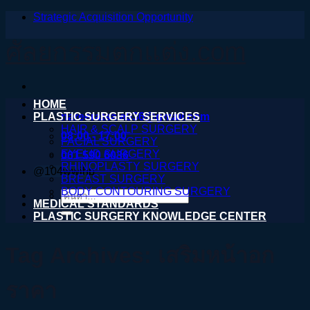
Strategic Acquisition Opportunity
ข้าม
ไป
ศัลยกรรมตกแต่ง.com
ยัง
เนื้อหา
HOME
PLASTIC SURGERY SERVICES
nareeratsale936@gmail.com
HAIR & SCALP SURGERY
08:00 - 17:00
FACIAL SURGERY
EYELID SURGERY
061 590 6036
RHINOPLASTY SURGERY
@104wwihb
BREAST SURGERY
BODY CONTOURING SURGERY
ค้นหา:
MEDICAL STANDARDS
PLASTIC SURGERY KNOWLEDGE CENTER
Tag Archives:
เสริมหน้าอก
ราคา