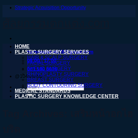
Strategic Acquisition Opportunity
ข้าม
ไป
ศัลยกรรมตกแต่ง.com
ยัง
เนื้อหา
HOME
PLASTIC SURGERY SERVICES
nareeratsale936@gmail.com
HAIR & SCALP SURGERY
08:00 - 17:00
FACIAL SURGERY
EYELID SURGERY
061 590 6036
RHINOPLASTY SURGERY
@104wwihb
BREAST SURGERY
BODY CONTOURING SURGERY
ค้นหา:
MEDICAL STANDARDS
PLASTIC SURGERY KNOWLEDGE CENTER
Tag Archives:
เสริมหน้าอกไฮ
บริด