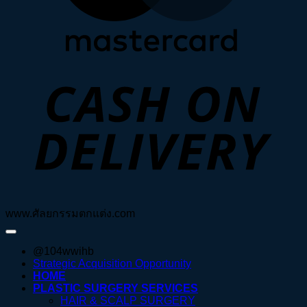
D
www.ศัลยกรรมตกแต่ง.com
@104wwihb
Strategic Acquisition Opportunity
HOME
PLASTIC SURGERY SERVICES
HAIR & SCALP SURGERY