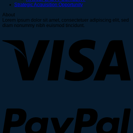
Strategic Acquisition Opportunity
About
Lorem ipsum dolor sit amet, consectetuer adipiscing elit, sed
diam nonummy nibh euismod tincidunt.
V
P