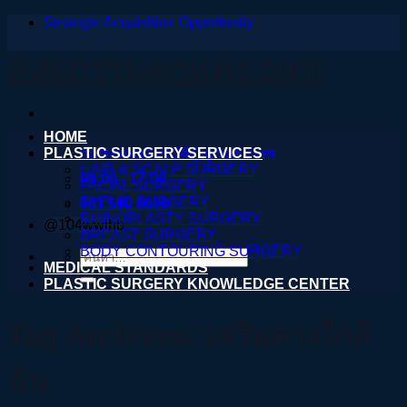
Strategic Acquisition Opportunity
ข้าม
ไป
ศัลยกรรมตกแต่ง.com
ยัง
เนื้อหา
HOME
PLASTIC SURGERY SERVICES
nareeratsale936@gmail.com
HAIR & SCALP SURGERY
08:00 - 17:00
FACIAL SURGERY
EYELID SURGERY
061 590 6036
RHINOPLASTY SURGERY
@104wwihb
BREAST SURGERY
BODY CONTOURING SURGERY
ค้นหา:
MEDICAL STANDARDS
PLASTIC SURGERY KNOWLEDGE CENTER
Tag Archives:
เสริมคางใกล้
ฉัน