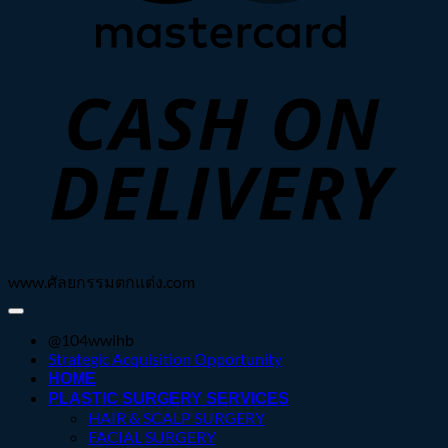
C
D
www.ศัลยกรรมตกแต่ง.com
@104wwihb
Strategic Acquisition Opportunity
HOME
PLASTIC SURGERY SERVICES
HAIR & SCALP SURGERY
FACIAL SURGERY