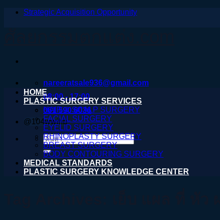
Strategic Acquisition Opportunity
ข้าม
ไป
ศัลยกรรมตกแต่ง.com
ยัง
เนื้อหา
nareeratsale936@gmail.com
HOME
08:00 - 17:00
PLASTIC SURGERY SERVICES
HAIR & SCALP SURGERY
061 590 6036
FACIAL SURGERY
@104wwihb
EYELID SURGERY
RHINOPLASTY SURGERY
ค้นหา:
BREAST SURGERY
BODY CONTOURING SURGERY
MEDICAL STANDARDS
PLASTIC SURGERY KNOWLEDGE CENTER
Tag Archives:
เย็บ แผล ที่ หัว