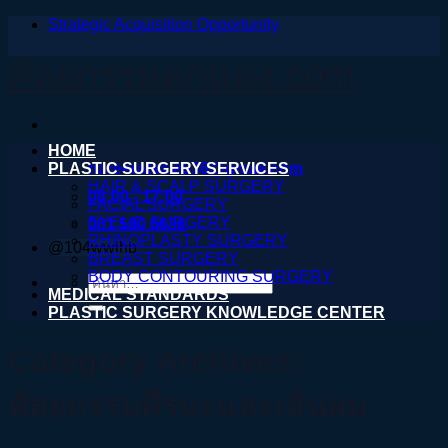
Strategic Acquisition Opportunity
ข้าม
ไป
ศัลยกรรมตกแต่ง.com
ยัง
เนื้อหา
HOME
PLASTIC SURGERY SERVICES
nareeratsale936@gmail.com
HAIR & SCALP SURGERY
08:00 - 17:00
FACIAL SURGERY
EYELID SURGERY
061 590 6036
RHINOPLASTY SURGERY
@104wwihb
BREAST SURGERY
BODY CONTOURING SURGERY
ค้นหา:
MEDICAL STANDARDS
PLASTIC SURGERY KNOWLEDGE CENTER
Category Archives:
ศัลยกรรมศีรษะและเส้นผม