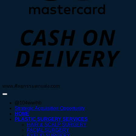
D
www.ศัลยกรรมตกแต่ง.com
@104wwihb
Strategic Acquisition Opportunity
HOME
PLASTIC SURGERY SERVICES
HAIR & SCALP SURGERY
FACIAL SURGERY
EYELID SURGERY