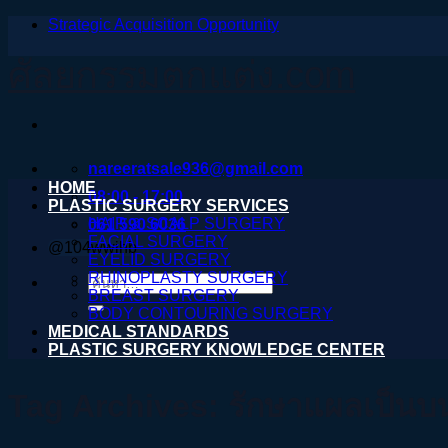
Strategic Acquisition Opportunity
ข้าม
ไป
ศัลยกรรมตกแต่ง.com
ยัง
เนื้อหา
nareeratsale936@gmail.com
HOME
08:00 - 17:00
PLASTIC SURGERY SERVICES
HAIR & SCALP SURGERY
061 590 6036
FACIAL SURGERY
@104wwihb
EYELID SURGERY
RHINOPLASTY SURGERY
ค้นหา:
BREAST SURGERY
BODY CONTOURING SURGERY
MEDICAL STANDARDS
PLASTIC SURGERY KNOWLEDGE CENTER
Tag Archives:
รักษาแผลเป็นบ