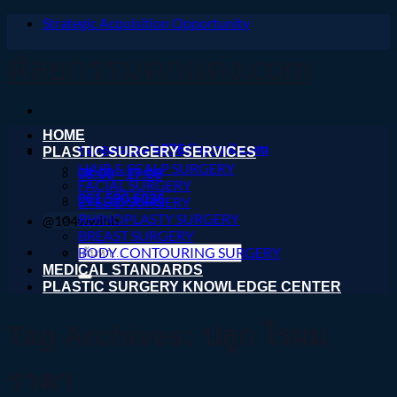
Strategic Acquisition Opportunity
ข้าม
ไป
ศัลยกรรมตกแต่ง.com
ยัง
เนื้อหา
HOME
nareeratsale936@gmail.com
PLASTIC SURGERY SERVICES
HAIR & SCALP SURGERY
08:00 - 17:00
FACIAL SURGERY
061 590 6036
EYELID SURGERY
RHINOPLASTY SURGERY
@104wwihb
BREAST SURGERY
ค้นหา:
BODY CONTOURING SURGERY
MEDICAL STANDARDS
PLASTIC SURGERY KNOWLEDGE CENTER
Tag Archives:
ปลูก ไรผม
ราคา