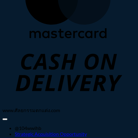
C
D
www.ศัลยกรรมตกแต่ง.com
@104wwihb
Strategic Acquisition Opportunity