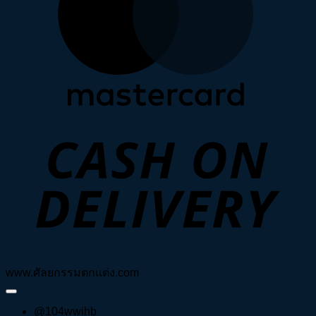
D
www.ศัลยกรรมตกแต่ง.com
@104wwihb