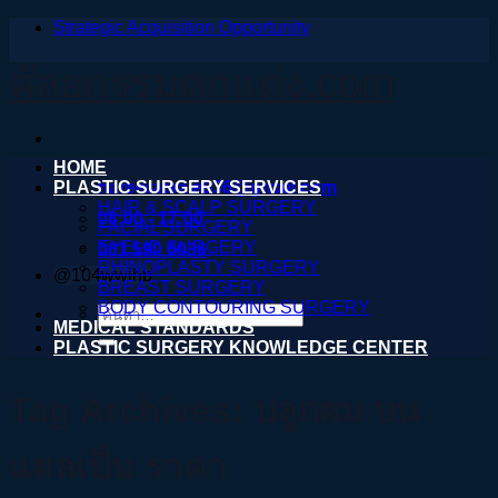
Strategic Acquisition Opportunity
ข้าม
ไป
ศัลยกรรมตกแต่ง.com
ยัง
เนื้อหา
HOME
PLASTIC SURGERY SERVICES
nareeratsale936@gmail.com
HAIR & SCALP SURGERY
08:00 - 17:00
FACIAL SURGERY
EYELID SURGERY
061 590 6036
RHINOPLASTY SURGERY
@104wwihb
BREAST SURGERY
BODY CONTOURING SURGERY
ค้นหา:
MEDICAL STANDARDS
PLASTIC SURGERY KNOWLEDGE CENTER
Tag Archives:
ปลูกผม บน
แผลเป็น ราคา