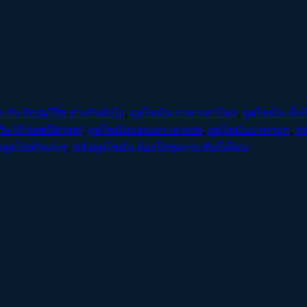
 กับ BodyTite ต่างกันยังไง
,
ดูดไขมัน ราคาเท่าไหร่
,
ดูดไขมัน เจ็บไ
ย [อัปเดตปีล่าสุด]
,
ดูดไขมันรอบเอว เอวเอส
,
ดูดไขมันราคาถูก
,
ดู
ดูดไขมันเก่งๆ
,
หลังดูดไขมัน ต้องใส่ชุดกระชับกี่เดือน