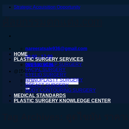
Strategic Acquisition Opportunity
ข้าม
ไป
ศัลยกรรมตกแต่ง.com
ยัง
เนื้อหา
nareeratsale936@gmail.com
HOME
08:00 - 17:00
PLASTIC SURGERY SERVICES
HAIR & SCALP SURGERY
061 590 6036
FACIAL SURGERY
@104wwihb
EYELID SURGERY
RHINOPLASTY SURGERY
ค้นหา:
BREAST SURGERY
BODY CONTOURING SURGERY
MEDICAL STANDARDS
PLASTIC SURGERY KNOWLEDGE CENTER
Tag Archives:
ดูดไขมัน ราคาเ