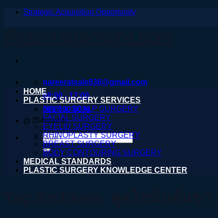
Strategic Acquisition Opportunity
ข้าม
ไป
ศัลยกรรมตกแต่ง.com
ยัง
เนื้อหา
nareeratsale936@gmail.com
HOME
08:00 - 17:00
PLASTIC SURGERY SERVICES
HAIR & SCALP SURGERY
061 590 6036
FACIAL SURGERY
@104wwihb
EYELID SURGERY
RHINOPLASTY SURGERY
ค้นหา:
BREAST SURGERY
BODY CONTOURING SURGERY
MEDICAL STANDARDS
PLASTIC SURGERY KNOWLEDGE CENTER
Tag Archives:
ดูดไขมันต้นขา ท