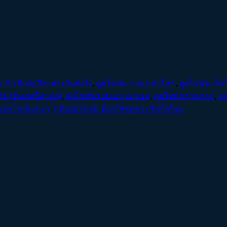
 กับ BodyTite ต่างกันยังไง
,
ดูดไขมัน ราคาเท่าไหร่
,
ดูดไขมัน เจ็บไ
ย [อัปเดตปีล่าสุด]
,
ดูดไขมันรอบเอว เอวเอส
,
ดูดไขมันราคาถูก
,
ดู
ดูดไขมันเก่งๆ
,
หลังดูดไขมัน ต้องใส่ชุดกระชับกี่เดือน