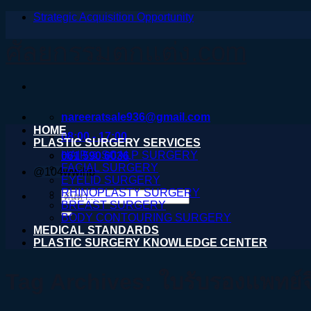
Strategic Acquisition Opportunity
ข้าม
ไป
ศัลยกรรมตกแต่ง.com
ยัง
เนื้อหา
nareeratsale936@gmail.com
HOME
08:00 - 17:00
PLASTIC SURGERY SERVICES
HAIR & SCALP SURGERY
061 590 6036
FACIAL SURGERY
@104wwihb
EYELID SURGERY
RHINOPLASTY SURGERY
ค้นหา:
BREAST SURGERY
BODY CONTOURING SURGERY
MEDICAL STANDARDS
PLASTIC SURGERY KNOWLEDGE CENTER
Tag Archives:
ใบรับรองแพทย์