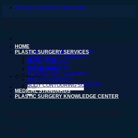
Strategic Acquisition Opportunity
ข้าม
ไป
ศัลยกรรมตกแต่ง.com
ยัง
เนื้อหา
HOME
PLASTIC SURGERY SERVICES
nareeratsale936@gmail.com
HAIR & SCALP SURGERY
08:00 - 17:00
FACIAL SURGERY
EYELID SURGERY
061 590 6036
RHINOPLASTY SURGERY
@104wwihb
BREAST SURGERY
BODY CONTOURING SURGERY
ค้นหา:
MEDICAL STANDARDS
PLASTIC SURGERY KNOWLEDGE CENTER
Tag Archives:
แปลงเพศต่อ
กราฟ