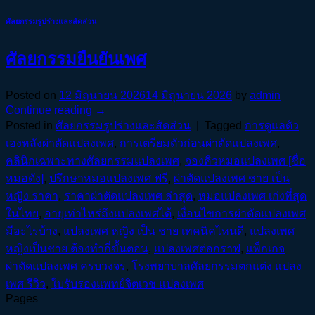
ศัลยกรรมรูปร่างและสัดส่วน
ศัลยกรรมยืนยันเพศ
Posted on
12 มิถุนายน 2026
14 มิถุนายน 2026
by
admin
Continue reading
→
Posted in
ศัลยกรรมรูปร่างและสัดส่วน
|
Tagged
การดูแลตัว
เองหลังผ่าตัดแปลงเพศ
,
การเตรียมตัวก่อนผ่าตัดแปลงเพศ
,
คลินิกเฉพาะทางศัลยกรรมแปลงเพศ
,
จองคิวหมอแปลงเพศ [ชื่อ
หมอดัง]
,
ปรึกษาหมอแปลงเพศ ฟรี
,
ผ่าตัดแปลงเพศ ชาย เป็น
หญิง ราคา
,
ราคาผ่าตัดแปลงเพศ ล่าสุด
,
หมอแปลงเพศ เก่งที่สุด
ในไทย
,
อายุเท่าไหร่ถึงแปลงเพศได้
,
เงื่อนไขการผ่าตัดแปลงเพศ
มีอะไรบ้าง
,
แปลงเพศ หญิง เป็น ชาย เทคนิคไหนดี
,
แปลงเพศ
หญิงเป็นชาย ต้องทำกี่ขั้นตอน
,
แปลงเพศต่อกราฟ
,
แพ็กเกจ
ผ่าตัดแปลงเพศ ครบวงจร
,
โรงพยาบาลศัลยกรรมตกแต่ง แปลง
เพศ รีวิว
,
ใบรับรองแพทย์จิตเวช แปลงเพศ
Pages