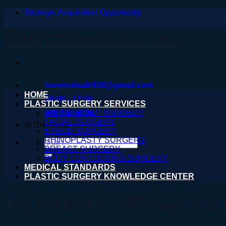
Strategic Acquisition Opportunity
ข้าม
ไป
ศัลยกรรมตกแต่ง.com
ยัง
เนื้อหา
nareeratsale936@gmail.com
HOME
08:00 - 17:00
PLASTIC SURGERY SERVICES
HAIR & SCALP SURGERY
061 590 6036
FACIAL SURGERY
@104wwihb
EYELID SURGERY
RHINOPLASTY SURGERY
ค้นหา:
BREAST SURGERY
BODY CONTOURING SURGERY
MEDICAL STANDARDS
PLASTIC SURGERY KNOWLEDGE CENTER
Tag Archives:
แก้ปีกจมูก ราค