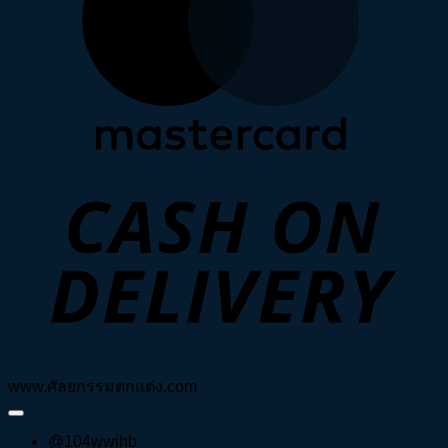
D
www.ศัลยกรรมตกแต่ง.com
@104wwihb