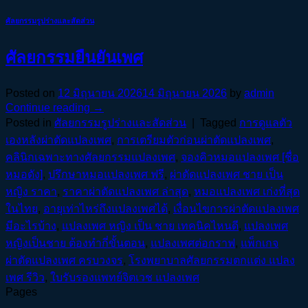
ศัลยกรรมรูปร่างและสัดส่วน
ศัลยกรรมยืนยันเพศ
Posted on
12 มิถุนายน 2026
14 มิถุนายน 2026
by
admin
Continue reading
→
Posted in
ศัลยกรรมรูปร่างและสัดส่วน
|
Tagged
การดูแลตัว
เองหลังผ่าตัดแปลงเพศ
,
การเตรียมตัวก่อนผ่าตัดแปลงเพศ
,
คลินิกเฉพาะทางศัลยกรรมแปลงเพศ
,
จองคิวหมอแปลงเพศ [ชื่อ
หมอดัง]
,
ปรึกษาหมอแปลงเพศ ฟรี
,
ผ่าตัดแปลงเพศ ชาย เป็น
หญิง ราคา
,
ราคาผ่าตัดแปลงเพศ ล่าสุด
,
หมอแปลงเพศ เก่งที่สุด
ในไทย
,
อายุเท่าไหร่ถึงแปลงเพศได้
,
เงื่อนไขการผ่าตัดแปลงเพศ
มีอะไรบ้าง
,
แปลงเพศ หญิง เป็น ชาย เทคนิคไหนดี
,
แปลงเพศ
หญิงเป็นชาย ต้องทำกี่ขั้นตอน
,
แปลงเพศต่อกราฟ
,
แพ็กเกจ
ผ่าตัดแปลงเพศ ครบวงจร
,
โรงพยาบาลศัลยกรรมตกแต่ง แปลง
เพศ รีวิว
,
ใบรับรองแพทย์จิตเวช แปลงเพศ
Pages