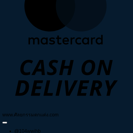
D
www.ศัลยกรรมตกแต่ง.com
@104wwihb