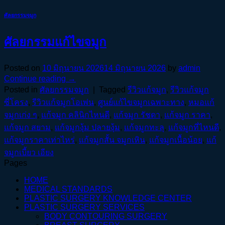
ศัลยกรรมจมูก
ศัลยกรรมแก้ไขจมูก
Posted on
10 มิถุนายน 2026
14 มิถุนายน 2026
by
admin
Continue reading
→
Posted in
ศัลยกรรมจมูก
|
Tagged
รีวิวแก้จมูก
,
รีวิวแก้จมูก
ซี่โครง
,
รีวิวแก้จมูกโอเพ่น
,
ศูนย์แก้ไขจมูกเฉพาะทาง
,
หมอแก้
จมูกเก่ง ๆ
,
แก้จมูก คลินิกไหนดี
,
แก้จมูก รัชดา
,
แก้จมูก ราคา
,
แก้จมูก สยาม
,
แก้จมูกงุ้ม ปลายงุ้ม
,
แก้จมูกทะลุ
,
แก้จมูกที่ไหนดี
,
แก้จมูกราคาเท่าไหร่
,
แก้จมูกสั้น จมูกเหิน
,
แก้จมูกเนื้อน้อย
,
แก้
จมูกเบี้ยว เอียง
Pages
HOME
MEDICAL STANDARDS
PLASTIC SURGERY KNOWLEDGE CENTER
PLASTIC SURGERY SERVICES
BODY CONTOURING SURGERY