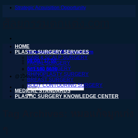
Strategic Acquisition Opportunity
ข้าม
ไป
ศัลยกรรมตกแต่ง.com
ยัง
เนื้อหา
HOME
PLASTIC SURGERY SERVICES
nareeratsale936@gmail.com
HAIR & SCALP SURGERY
08:00 - 17:00
FACIAL SURGERY
EYELID SURGERY
061 590 6036
RHINOPLASTY SURGERY
@104wwihb
BREAST SURGERY
BODY CONTOURING SURGERY
ค้นหา:
MEDICAL STANDARDS
PLASTIC SURGERY KNOWLEDGE CENTER
Tag Archives:
หมอแก้จมูกเก่ง
ๆ