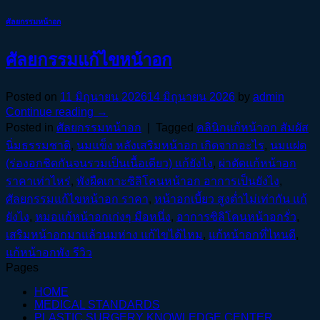
ศัลยกรรมหน้าอก
ศัลยกรรมแก้ไขหน้าอก
Posted on
11 มิถุนายน 2026
14 มิถุนายน 2026
by
admin
Continue reading
→
Posted in
ศัลยกรรมหน้าอก
|
Tagged
คลินิกแก้หน้าอก สัมผัส
นิ่มธรรมชาติ
,
นมแข็ง หลังเสริมหน้าอก เกิดจากอะไร
,
นมแฝด
(ร่องอกชิดกันจนรวมเป็นเนื้อเดียว) แก้ยังไง
,
ผ่าตัดแก้หน้าอก
ราคาเท่าไหร่
,
พังผืดเกาะซิลิโคนหน้าอก อาการเป็นยังไง
,
ศัลยกรรมแก้ไขหน้าอก ราคา
,
หน้าอกเบี้ยว สูงต่ำไม่เท่ากัน แก้
ยังไง
,
หมอแก้หน้าอกเก่งๆ มือหนึ่ง
,
อาการซิลิโคนหน้าอกรั่ว
,
เสริมหน้าอกมาแล้วนมห่าง แก้ไขได้ไหม
,
แก้หน้าอกที่ไหนดี
,
แก้หน้าอกพัง รีวิว
Pages
HOME
MEDICAL STANDARDS
PLASTIC SURGERY KNOWLEDGE CENTER