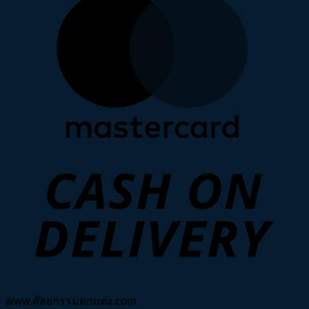
D
www.ศัลยกรรมตกแต่ง.com