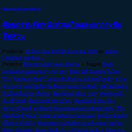
ศัลยกรรมรูปร่างและสัดส่วน
ศัลยกรรมตัดหนังส่วนเกินและยกกระชับ
สัดส่วน
Posted on
10 มิถุนายน 2026
14 มิถุนายน 2026
by
admin
Continue reading
→
Posted in
ศัลยกรรมรูปร่างและสัดส่วน
|
Tagged
Body
contouring surgery ตารางราคา
,
Body Lift Surgery ในไทย
รีวิว
,
Package ศัลยกรรมกระชับสัดส่วน หลังลดน้ำหนัก
,
ความ
ต่างระหว่างดูดไขมัน กับ ศัลยกรรมยกกระชับผิว
,
ดูดไขมันแล้ว
ผิวเป็นคลื่น ย้วย เสียทรง
,
ตัดหนังหน้าท้อง ราคา
,
ตัดหนังหน้า
ท้องที่ไหนดี
,
ตัดหนังหน้าท้องราคา
,
ตัดหนังหน้าท้องโรง
พยาบาลไหนดี
,
ผ่าตัดหน้าท้องหย่อนคล้อย หลังดูดไขมัน
,
รีวิว
ตัดหนังหน้าท้อง โรงพยาบาลศัลยกรรมตกแต่ง
,
ลดน้ำหนักแล้ว
เนื้อย้วย ทำยังไง
,
ศัลยกรรมกระชับสัดส่วน หลังลดความอ้วน
(High Volume)
,
ศัลยกรรมดึงก้น แก้ก้นหย่อนคล้อย
,
ศัลยกรรม