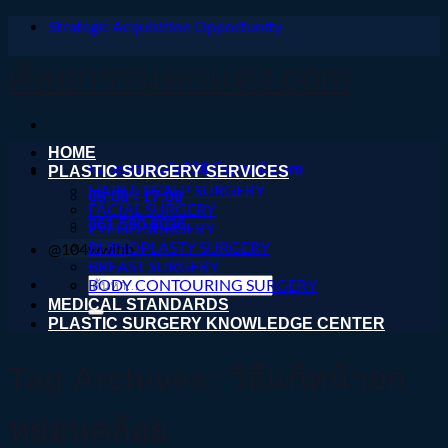
Strategic Acquisition Opportunity
ข้าม
ไป
ศัลยกรรมตกแต่ง.com
ยัง
เนื้อหา
HOME
nareeratsale936@gmail.com
PLASTIC SURGERY SERVICES
HAIR & SCALP SURGERY
08:00 - 17:00
FACIAL SURGERY
061 590 6036
EYELID SURGERY
RHINOPLASTY SURGERY
@104wwihb
BREAST SURGERY
ค้นหา:
BODY CONTOURING SURGERY
MEDICAL STANDARDS
PLASTIC SURGERY KNOWLEDGE CENTER
Tag Archives:
วิธีแก้หน้าอก
หย่อนคล้อย