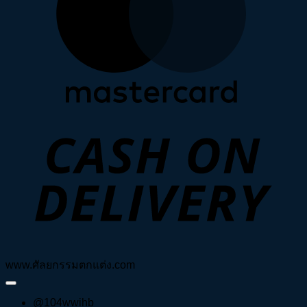
D
www.ศัลยกรรมตกแต่ง.com
@104wwihb