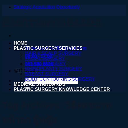
Strategic Acquisition Opportunity
ข้าม
ไป
ศัลยกรรมตกแต่ง.com
ยัง
เนื้อหา
HOME
PLASTIC SURGERY SERVICES
nareeratsale936@gmail.com
HAIR & SCALP SURGERY
08:00 - 17:00
FACIAL SURGERY
EYELID SURGERY
061 590 6036
RHINOPLASTY SURGERY
@104wwihb
BREAST SURGERY
BODY CONTOURING SURGERY
ค้นหา:
MEDICAL STANDARDS
PLASTIC SURGERY KNOWLEDGE CENTER
Tag Archives:
วิธีลดขนาด
หน้าอก ผู้หญิง