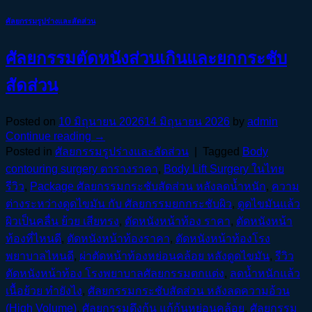
ศัลยกรรมรูปร่างและสัดส่วน
ศัลยกรรมตัดหนังส่วนเกินและยกกระชับ
สัดส่วน
Posted on
10 มิถุนายน 2026
14 มิถุนายน 2026
by
admin
Continue reading
→
Posted in
ศัลยกรรมรูปร่างและสัดส่วน
|
Tagged
Body
contouring surgery ตารางราคา
,
Body Lift Surgery ในไทย
รีวิว
,
Package ศัลยกรรมกระชับสัดส่วน หลังลดน้ำหนัก
,
ความ
ต่างระหว่างดูดไขมัน กับ ศัลยกรรมยกกระชับผิว
,
ดูดไขมันแล้ว
ผิวเป็นคลื่น ย้วย เสียทรง
,
ตัดหนังหน้าท้อง ราคา
,
ตัดหนังหน้า
ท้องที่ไหนดี
,
ตัดหนังหน้าท้องราคา
,
ตัดหนังหน้าท้องโรง
พยาบาลไหนดี
,
ผ่าตัดหน้าท้องหย่อนคล้อย หลังดูดไขมัน
,
รีวิว
ตัดหนังหน้าท้อง โรงพยาบาลศัลยกรรมตกแต่ง
,
ลดน้ำหนักแล้ว
เนื้อย้วย ทำยังไง
,
ศัลยกรรมกระชับสัดส่วน หลังลดความอ้วน
(High Volume)
,
ศัลยกรรมดึงก้น แก้ก้นหย่อนคล้อย
,
ศัลยกรรม