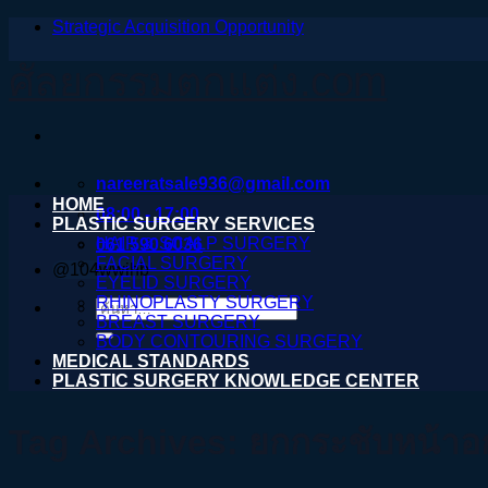
Strategic Acquisition Opportunity
ข้าม
ไป
ศัลยกรรมตกแต่ง.com
ยัง
เนื้อหา
nareeratsale936@gmail.com
HOME
08:00 - 17:00
PLASTIC SURGERY SERVICES
HAIR & SCALP SURGERY
061 590 6036
FACIAL SURGERY
@104wwihb
EYELID SURGERY
RHINOPLASTY SURGERY
ค้นหา:
BREAST SURGERY
BODY CONTOURING SURGERY
MEDICAL STANDARDS
PLASTIC SURGERY KNOWLEDGE CENTER
Tag Archives:
ยกกระชับหน้าอ