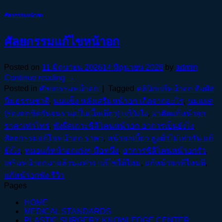
ศัลยกรรมหน้าอก
ศัลยกรรมแก้ไขหน้าอก
Posted on
11 มิถุนายน 2026
14 มิถุนายน 2026
by
admin
Continue reading
→
Posted in
ศัลยกรรมหน้าอก
|
Tagged
คลินิกแก้หน้าอก สัมผัส
นิ่มธรรมชาติ
,
นมแข็ง หลังเสริมหน้าอก เกิดจากอะไร
,
นมแฝด
(ร่องอกชิดกันจนรวมเป็นเนื้อเดียว) แก้ยังไง
,
ผ่าตัดแก้หน้าอก
ราคาเท่าไหร่
,
พังผืดเกาะซิลิโคนหน้าอก อาการเป็นยังไง
,
ศัลยกรรมแก้ไขหน้าอก ราคา
,
หน้าอกเบี้ยว สูงต่ำไม่เท่ากัน แก้
ยังไง
,
หมอแก้หน้าอกเก่งๆ มือหนึ่ง
,
อาการซิลิโคนหน้าอกรั่ว
,
เสริมหน้าอกมาแล้วนมห่าง แก้ไขได้ไหม
,
แก้หน้าอกที่ไหนดี
,
แก้หน้าอกพัง รีวิว
Pages
HOME
MEDICAL STANDARDS
PLASTIC SURGERY KNOWLEDGE CENTER