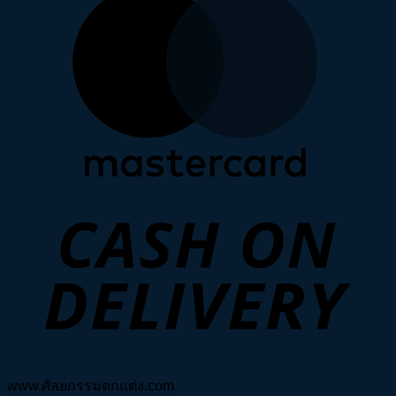
D
www.ศัลยกรรมตกแต่ง.com