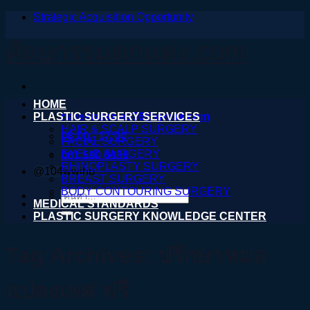
Strategic Acquisition Opportunity
ข้าม
ไป
ศัลยกรรมตกแต่ง.com
ยัง
เนื้อหา
HOME
PLASTIC SURGERY SERVICES
nareeratsale936@gmail.com
HAIR & SCALP SURGERY
08:00 - 17:00
FACIAL SURGERY
EYELID SURGERY
061 590 6036
RHINOPLASTY SURGERY
@104wwihb
BREAST SURGERY
BODY CONTOURING SURGERY
ค้นหา:
MEDICAL STANDARDS
PLASTIC SURGERY KNOWLEDGE CENTER
Tag Archives:
ปรึกษาหมอ
แปลงเพศ ฟรี