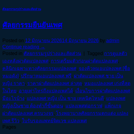
ศัลยกรรมรูปร่างและสัดส่วน
ศัลยกรรมยืนยันเพศ
Posted on
12 มิถุนายน 2026
14 มิถุนายน 2026
by
admin
Continue reading
→
Posted in
ศัลยกรรมรูปร่างและสัดส่วน
|
Tagged
การดูแลตัว
เองหลังผ่าตัดแปลงเพศ
,
การเตรียมตัวก่อนผ่าตัดแปลงเพศ
,
คลินิกเฉพาะทางศัลยกรรมแปลงเพศ
,
จองคิวหมอแปลงเพศ [ชื่อ
หมอดัง]
,
ปรึกษาหมอแปลงเพศ ฟรี
,
ผ่าตัดแปลงเพศ ชาย เป็น
หญิง ราคา
,
ราคาผ่าตัดแปลงเพศ ล่าสุด
,
หมอแปลงเพศ เก่งที่สุด
ในไทย
,
อายุเท่าไหร่ถึงแปลงเพศได้
,
เงื่อนไขการผ่าตัดแปลงเพศ
มีอะไรบ้าง
,
แปลงเพศ หญิง เป็น ชาย เทคนิคไหนดี
,
แปลงเพศ
หญิงเป็นชาย ต้องทำกี่ขั้นตอน
,
แปลงเพศต่อกราฟ
,
แพ็กเกจ
ผ่าตัดแปลงเพศ ครบวงจร
,
โรงพยาบาลศัลยกรรมตกแต่ง แปลง
เพศ รีวิว
,
ใบรับรองแพทย์จิตเวช แปลงเพศ
Pages