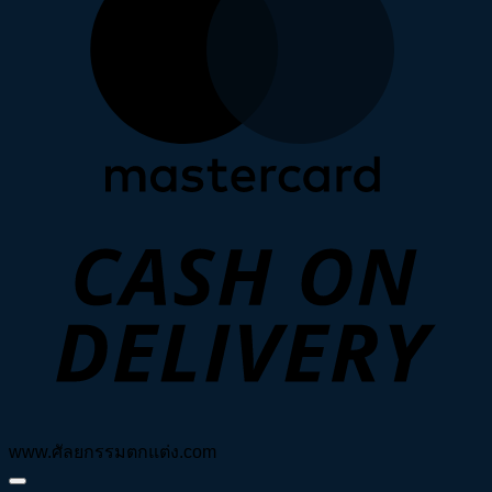
D
www.ศัลยกรรมตกแต่ง.com