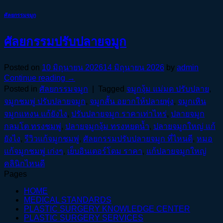
ศัลยกรรมจมูก
ศัลยกรรมปรับปลายจมูก
Posted on
10 มิถุนายน 2026
14 มิถุนายน 2026
by
admin
Continue reading
→
Posted in
ศัลยกรรมจมูก
|
Tagged
จมูกงุ้ม แม่มด ปรับปลาย
,
จมูกชมพู่ ปรับปลายจมูก
,
จมูกสั้น อยากให้ปลายพุ่ง
,
จมูกเหิน
จมูกแหงน แก้ยังไง
,
ปรับปลายจมูก ราคาเท่าไหร่
,
ปลายจมูก
กลมโต ทรงชมพู่
,
ปลายจมูกงุ้ม ทรงหยดน้ำ
,
ปลายจมูกใหญ่ แก้
ยังไง
,
รีวิวแก้จมูกชมพู่
,
ศัลยกรรมปรับปลายจมูก ที่ไหนดี
,
หมอ
แก้จมูกชมพู่ เก่งๆ
,
เย็บอินเตอร์โดม ราคา
,
แก้ปลายจมูกใหญ่
คลินิกไหนดี
Pages
HOME
MEDICAL STANDARDS
PLASTIC SURGERY KNOWLEDGE CENTER
PLASTIC SURGERY SERVICES