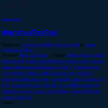
แก้ยังไง
ศัลยกรรมหน้าอก
ศัลยกรรมแก้ไขหน้าอก
Posted on
11 มิถุนายน 2026
14 มิถุนายน 2026
by
admin
Continue reading
→
Posted in
ศัลยกรรมหน้าอก
|
Tagged
คลินิกแก้หน้าอก สัมผัส
นิ่มธรรมชาติ
,
นมแข็ง หลังเสริมหน้าอก เกิดจากอะไร
,
นมแฝด
(ร่องอกชิดกันจนรวมเป็นเนื้อเดียว) แก้ยังไง
,
ผ่าตัดแก้หน้าอก
ราคาเท่าไหร่
,
พังผืดเกาะซิลิโคนหน้าอก อาการเป็นยังไง
,
ศัลยกรรมแก้ไขหน้าอก ราคา
,
หน้าอกเบี้ยว สูงต่ำไม่เท่ากัน แก้
ยังไง
,
หมอแก้หน้าอกเก่งๆ มือหนึ่ง
,
อาการซิลิโคนหน้าอกรั่ว
,
เสริมหน้าอกมาแล้วนมห่าง แก้ไขได้ไหม
,
แก้หน้าอกที่ไหนดี
,
แก้หน้าอกพัง รีวิว
Pages