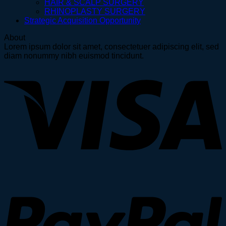
HAIR & SCALP SURGERY
RHINOPLASTY SURGERY
Strategic Acquisition Opportunity
About
Lorem ipsum dolor sit amet, consectetuer adipiscing elit, sed
diam nonummy nibh euismod tincidunt.
V
P