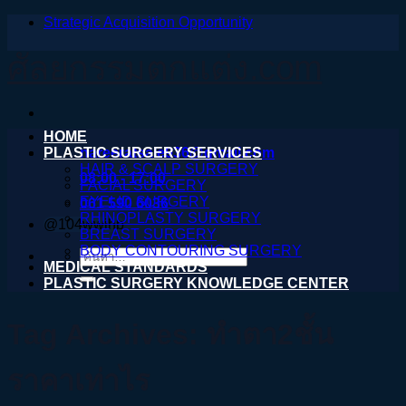
Strategic Acquisition Opportunity
ข้าม
ไป
ศัลยกรรมตกแต่ง.com
ยัง
เนื้อหา
HOME
PLASTIC SURGERY SERVICES
nareeratsale936@gmail.com
HAIR & SCALP SURGERY
08:00 - 17:00
FACIAL SURGERY
EYELID SURGERY
061 590 6036
RHINOPLASTY SURGERY
@104wwihb
BREAST SURGERY
BODY CONTOURING SURGERY
ค้นหา:
MEDICAL STANDARDS
PLASTIC SURGERY KNOWLEDGE CENTER
Tag Archives:
ทําตา2ชั้น
ราคาเท่าไร