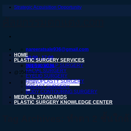
Strategic Acquisition Opportunity
ข้าม
ไป
ศัลยกรรมตกแต่ง.com
ยัง
เนื้อหา
nareeratsale936@gmail.com
HOME
08:00 - 17:00
PLASTIC SURGERY SERVICES
HAIR & SCALP SURGERY
061 590 6036
FACIAL SURGERY
@104wwihb
EYELID SURGERY
RHINOPLASTY SURGERY
ค้นหา:
BREAST SURGERY
BODY CONTOURING SURGERY
MEDICAL STANDARDS
PLASTIC SURGERY KNOWLEDGE CENTER
Tag Archives:
ทําตา 2 ชั้นใกล้