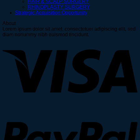
HAIR & SCALP SURGERY
RHINOPLASTY SURGERY
Strategic Acquisition Opportunity
About
Lorem ipsum dolor sit amet, consectetuer adipiscing elit, sed
diam nonummy nibh euismod tincidunt.
V
P