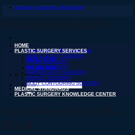
Strategic Acquisition Opportunity
ข้าม
ไป
ศัลยกรรมตกแต่ง.com
ยัง
เนื้อหา
HOME
PLASTIC SURGERY SERVICES
nareeratsale936@gmail.com
HAIR & SCALP SURGERY
08:00 - 17:00
FACIAL SURGERY
EYELID SURGERY
061 590 6036
RHINOPLASTY SURGERY
@104wwihb
BREAST SURGERY
BODY CONTOURING SURGERY
ค้นหา:
MEDICAL STANDARDS
PLASTIC SURGERY KNOWLEDGE CENTER
Tag Archives:
ทำตา 2 ชั้น
ที่ไหนดี