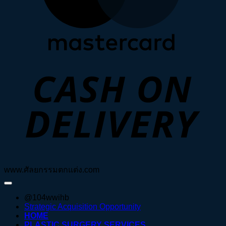
D
www.ศัลยกรรมตกแต่ง.com
@104wwihb
Strategic Acquisition Opportunity
HOME
PLASTIC SURGERY SERVICES