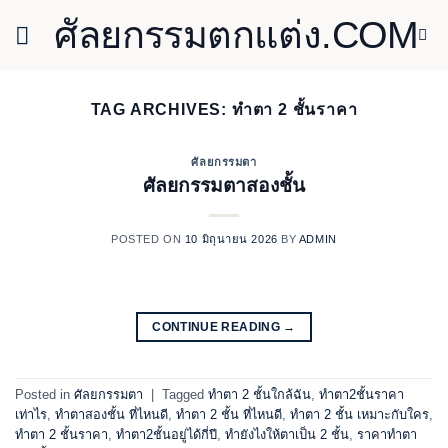
ข้าม
ศัลยกรรมตกแต่ง.COM
ไป
ยัง
เนื้อหา
TAG ARCHIVES:
ทำตา 2 ชั้นราคา
ศัลยกรรมตา
ศัลยกรรมตาสองชั้น
POSTED ON
10 มิถุนายน 2026
BY
ADMIN
CONTINUE READING
→
Posted in
ศัลยกรรมตา
|
Tagged
ทําตา 2 ชั้นใกล้ฉัน
,
ทําตา2ชั้นราคา
เท่าไร
,
ทําตาสองชั้น ที่ไหนดี
,
ทำตา 2 ชั้น ที่ไหนดี
,
ทำตา 2 ชั้น เหมาะกับใคร
,
ทำตา 2 ชั้นราคา
,
ทำตา2ชั้นอยู่ได้กี่ปี
,
ทำยังไงให้ตาเป็น 2 ชั้น
,
ราคาทําตา