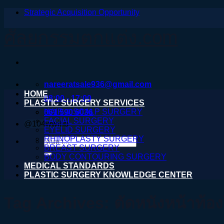
Strategic Acquisition Opportunity
ข้าม
ไป
ศัลยกรรมตกแต่ง.com
ยัง
เนื้อหา
nareeratsale936@gmail.com
HOME
08:00 - 17:00
PLASTIC SURGERY SERVICES
HAIR & SCALP SURGERY
061 590 6036
FACIAL SURGERY
@104wwihb
EYELID SURGERY
RHINOPLASTY SURGERY
ค้นหา:
BREAST SURGERY
BODY CONTOURING SURGERY
MEDICAL STANDARDS
PLASTIC SURGERY KNOWLEDGE CENTER
Tag Archives:
ตัดหนังหน้าท้