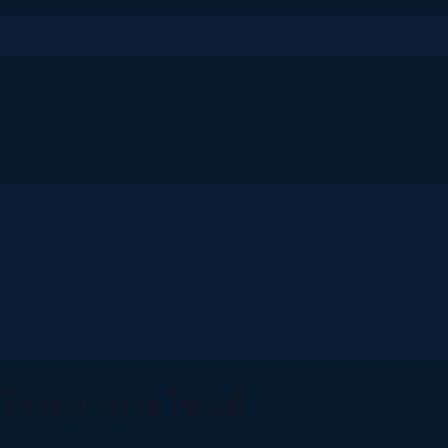
องโรงพยาบาลไหนดี