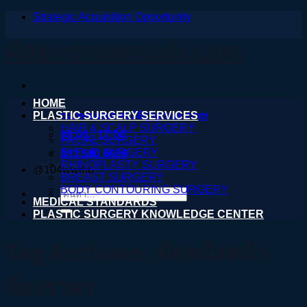
Strategic Acquisition Opportunity
ข้าม
ไป
ศัลยกรรมตกแต่ง.com
ยัง
เนื้อหา
HOME
PLASTIC SURGERY SERVICES
nareeratsale936@gmail.com
HAIR & SCALP SURGERY
08:00 - 17:00
FACIAL SURGERY
EYELID SURGERY
061 590 6036
RHINOPLASTY SURGERY
@104wwihb
BREAST SURGERY
BODY CONTOURING SURGERY
ค้นหา:
MEDICAL STANDARDS
PLASTIC SURGERY KNOWLEDGE CENTER
Tag Archives:
ตัดหนังหน้า
ท้องราคา