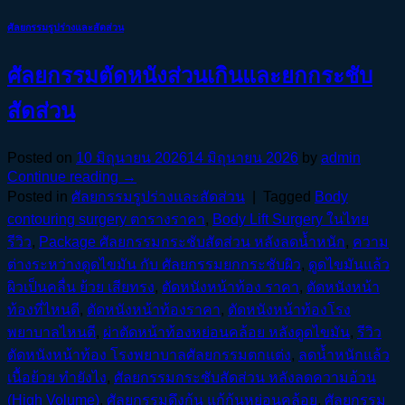
ศัลยกรรมรูปร่างและสัดส่วน
ศัลยกรรมตัดหนังส่วนเกินและยกกระชับ
สัดส่วน
Posted on
10 มิถุนายน 2026
14 มิถุนายน 2026
by
admin
Continue reading
→
Posted in
ศัลยกรรมรูปร่างและสัดส่วน
|
Tagged
Body
contouring surgery ตารางราคา
,
Body Lift Surgery ในไทย
รีวิว
,
Package ศัลยกรรมกระชับสัดส่วน หลังลดน้ำหนัก
,
ความ
ต่างระหว่างดูดไขมัน กับ ศัลยกรรมยกกระชับผิว
,
ดูดไขมันแล้ว
ผิวเป็นคลื่น ย้วย เสียทรง
,
ตัดหนังหน้าท้อง ราคา
,
ตัดหนังหน้า
ท้องที่ไหนดี
,
ตัดหนังหน้าท้องราคา
,
ตัดหนังหน้าท้องโรง
พยาบาลไหนดี
,
ผ่าตัดหน้าท้องหย่อนคล้อย หลังดูดไขมัน
,
รีวิว
ตัดหนังหน้าท้อง โรงพยาบาลศัลยกรรมตกแต่ง
,
ลดน้ำหนักแล้ว
เนื้อย้วย ทำยังไง
,
ศัลยกรรมกระชับสัดส่วน หลังลดความอ้วน
(High Volume)
,
ศัลยกรรมดึงก้น แก้ก้นหย่อนคล้อย
,
ศัลยกรรม