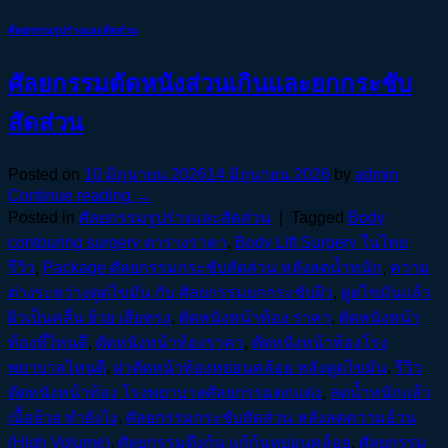
ศัลยกรรมรูปร่างและสัดส่วน
ศัลยกรรมตัดหนังส่วนเกินและยกกระชับ
สัดส่วน
Posted on
10 มิถุนายน 2026
14 มิถุนายน 2026
by
admin
Continue reading
→
Posted in
ศัลยกรรมรูปร่างและสัดส่วน
|
Tagged
Body
contouring surgery ตารางราคา
,
Body Lift Surgery ในไทย
รีวิว
,
Package ศัลยกรรมกระชับสัดส่วน หลังลดน้ำหนัก
,
ความ
ต่างระหว่างดูดไขมัน กับ ศัลยกรรมยกกระชับผิว
,
ดูดไขมันแล้ว
ผิวเป็นคลื่น ย้วย เสียทรง
,
ตัดหนังหน้าท้อง ราคา
,
ตัดหนังหน้า
ท้องที่ไหนดี
,
ตัดหนังหน้าท้องราคา
,
ตัดหนังหน้าท้องโรง
พยาบาลไหนดี
,
ผ่าตัดหน้าท้องหย่อนคล้อย หลังดูดไขมัน
,
รีวิว
ตัดหนังหน้าท้อง โรงพยาบาลศัลยกรรมตกแต่ง
,
ลดน้ำหนักแล้ว
เนื้อย้วย ทำยังไง
,
ศัลยกรรมกระชับสัดส่วน หลังลดความอ้วน
(High Volume)
,
ศัลยกรรมดึงก้น แก้ก้นหย่อนคล้อย
,
ศัลยกรรม