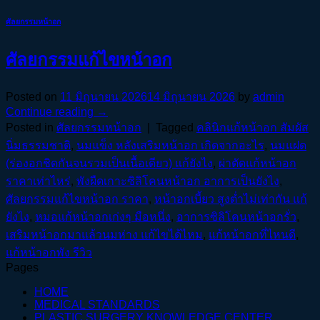
ศัลยกรรมหน้าอก
ศัลยกรรมแก้ไขหน้าอก
Posted on
11 มิถุนายน 2026
14 มิถุนายน 2026
by
admin
Continue reading
→
Posted in
ศัลยกรรมหน้าอก
|
Tagged
คลินิกแก้หน้าอก สัมผัส
นิ่มธรรมชาติ
,
นมแข็ง หลังเสริมหน้าอก เกิดจากอะไร
,
นมแฝด
(ร่องอกชิดกันจนรวมเป็นเนื้อเดียว) แก้ยังไง
,
ผ่าตัดแก้หน้าอก
ราคาเท่าไหร่
,
พังผืดเกาะซิลิโคนหน้าอก อาการเป็นยังไง
,
ศัลยกรรมแก้ไขหน้าอก ราคา
,
หน้าอกเบี้ยว สูงต่ำไม่เท่ากัน แก้
ยังไง
,
หมอแก้หน้าอกเก่งๆ มือหนึ่ง
,
อาการซิลิโคนหน้าอกรั่ว
,
เสริมหน้าอกมาแล้วนมห่าง แก้ไขได้ไหม
,
แก้หน้าอกที่ไหนดี
,
แก้หน้าอกพัง รีวิว
Pages
HOME
MEDICAL STANDARDS
PLASTIC SURGERY KNOWLEDGE CENTER