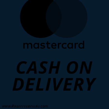
D
www.ศัลยกรรมตกแต่ง.com