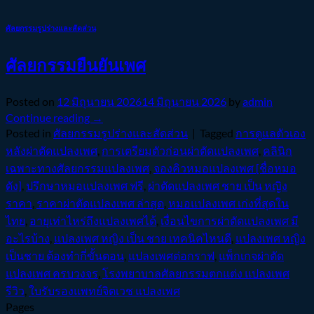
ศัลยกรรมรูปร่างและสัดส่วน
ศัลยกรรมยืนยันเพศ
Posted on
12 มิถุนายน 2026
14 มิถุนายน 2026
by
admin
Continue reading
→
Posted in
ศัลยกรรมรูปร่างและสัดส่วน
|
Tagged
การดูแลตัวเอง
หลังผ่าตัดแปลงเพศ
,
การเตรียมตัวก่อนผ่าตัดแปลงเพศ
,
คลินิก
เฉพาะทางศัลยกรรมแปลงเพศ
,
จองคิวหมอแปลงเพศ [ชื่อหมอ
ดัง]
,
ปรึกษาหมอแปลงเพศ ฟรี
,
ผ่าตัดแปลงเพศ ชาย เป็น หญิง
ราคา
,
ราคาผ่าตัดแปลงเพศ ล่าสุด
,
หมอแปลงเพศ เก่งที่สุดใน
ไทย
,
อายุเท่าไหร่ถึงแปลงเพศได้
,
เงื่อนไขการผ่าตัดแปลงเพศ มี
อะไรบ้าง
,
แปลงเพศ หญิง เป็น ชาย เทคนิคไหนดี
,
แปลงเพศ หญิง
เป็นชาย ต้องทำกี่ขั้นตอน
,
แปลงเพศต่อกราฟ
,
แพ็กเกจผ่าตัด
แปลงเพศ ครบวงจร
,
โรงพยาบาลศัลยกรรมตกแต่ง แปลงเพศ
รีวิว
,
ใบรับรองแพทย์จิตเวช แปลงเพศ
Pages