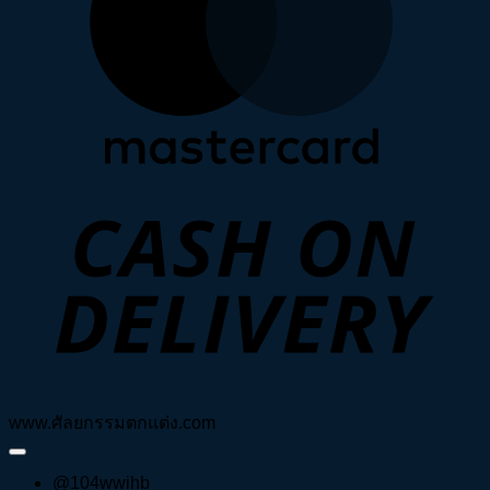
D
www.ศัลยกรรมตกแต่ง.com
@104wwihb