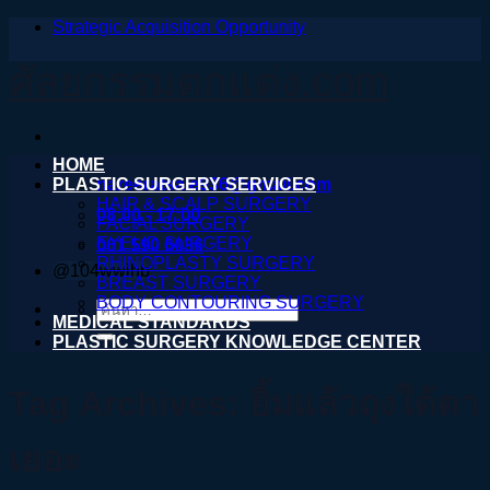
Strategic Acquisition Opportunity
ข้าม
ไป
ศัลยกรรมตกแต่ง.com
ยัง
เนื้อหา
HOME
PLASTIC SURGERY SERVICES
nareeratsale936@gmail.com
HAIR & SCALP SURGERY
08:00 - 17:00
FACIAL SURGERY
EYELID SURGERY
061 590 6036
RHINOPLASTY SURGERY
@104wwihb
BREAST SURGERY
BODY CONTOURING SURGERY
ค้นหา:
MEDICAL STANDARDS
PLASTIC SURGERY KNOWLEDGE CENTER
Tag Archives:
ยิ้มแล้วถุงใต้ตา
เยอะ