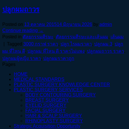
ปลูกผมถาวร
Posted on
13 ตุลาคม 2015
14 มิถุนายน 2026
by
admin
Continue reading
→
Posted in
ศัลยกรรมศีรษะ
,
ศัลยกรรมศีรษะและเส้นผม
,
เส้นผม
|
Tagged
3000 กราฟ ราคา
,
ปลูก ไรผมราคา
,
ปลูกผม 3
,
ปลูก
ผม ที่ไหน ดี
,
ปลูกผม ที่ไหน ดี ราคาไม่แพง
,
ปลูกผมถาวร ราคา
,
ปลูกผมผู้หญิง ราคา
,
ปลูกผมราคาถูก
Pages
HOME
MEDICAL STANDARDS
PLASTIC SURGERY KNOWLEDGE CENTER
PLASTIC SURGERY SERVICES
BODY CONTOURING SURGERY
BREAST SURGERY
EYELID SURGERY
FACIAL SURGERY
HAIR & SCALP SURGERY
RHINOPLASTY SURGERY
Strategic Acquisition Opportunity