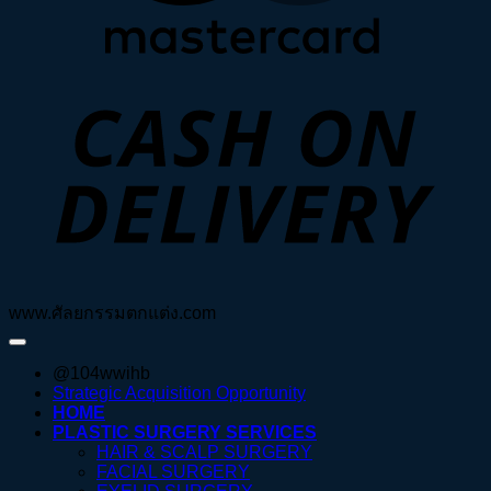
D
www.ศัลยกรรมตกแต่ง.com
@104wwihb
Strategic Acquisition Opportunity
HOME
PLASTIC SURGERY SERVICES
HAIR & SCALP SURGERY
FACIAL SURGERY