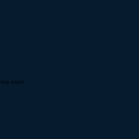
hing soon!
V