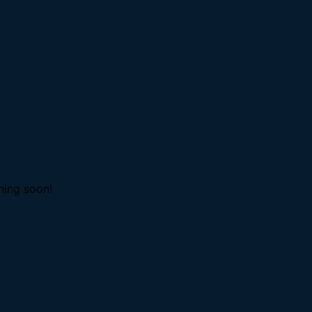
hing soon!
V